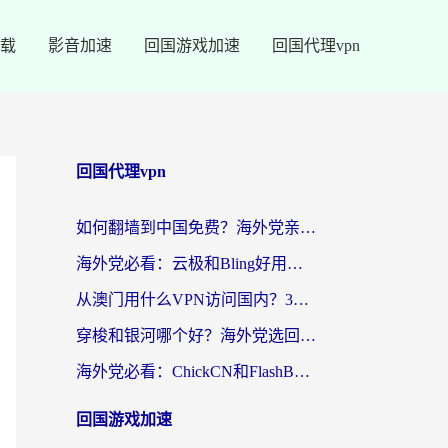
载
影音加速
回国游戏加速
回国代理vpn
回国代理vpn
如何翻墙到中国免费？海外党亲测：从踩坑到选对加速器的全攻略
海外党必看：云极和Bling好用吗？3分钟教你选对回国加速器
从澳门用什么VPN访问国内？3个实用标准帮你避开坑，无缝刷剧听歌
穿梭和银河哪个好？海外党选回国加速器的避坑指南，附番茄加速器实测体验
海外党必看：ChickCN和FlashBack好用吗？3招教你选对回国加速器（附云极、HomeCN、斧牛vs艾果对比）
回国游戏加速