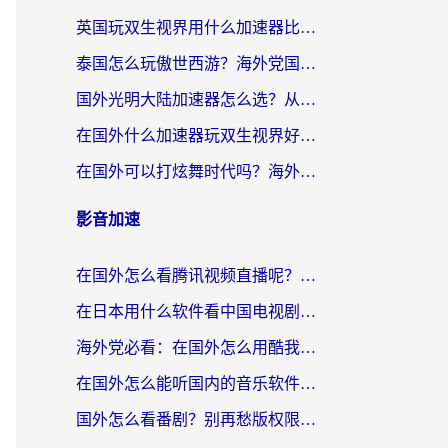
英国玩双生视界用什么加速器比较好？海外党亲测有效的国服游戏加速方案
泰国怎么玩傲世西游？海外党国服游戏加速终极攻略（附光明大陆量子特攻实测）
国外光明大陆加速器怎么选？从卡顿到丝滑的终极指南（含德国玩走开外星人墨西哥玩俄罗斯方块技巧）
在国外什么加速器玩双生视界好用？海外党亲测不踩坑的终极指南
在国外可以打炫舞时代吗？海外玩家国服游戏加速全攻略（附实测推荐）
影音加速
在国外怎么看腾讯视频直播呢？留学生亲测有效的回国加速指南
在日本用什么软件看中国电视剧呢？留学生亲测有效的回国加速方案
海外党必看：在国外怎么用酷我音乐听音乐？告别“地区不支持”的实用指南
在国外怎么能听国内的音乐软件？别让版权限制断了你的“中文歌单”
国外怎么看番剧？别再愁版权限制！一个工具解决所有回国追剧难题