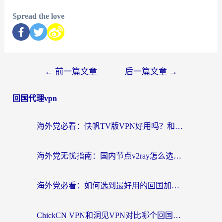
Spread the love
←
前一篇文章
后一篇文章
→
回国代理vpn
海外党必看：快帆TV版VPN好用吗？和快游VPN对比哪个回国效果更好？附实用避坑指南
海外党无忧指南：国内节点v2ray怎么选？一键回国VPN+多场景实测帮你避坑
海外党必看：如何选到最好用的回国加速器？从节点到售后的全维度指南
ChickCN VPN和洞见VPN对比哪个回国效果更好？海外党亲测3款加速器+避坑指南