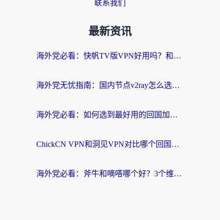
联系我们
最新资讯
海外党必看：快帆TV版VPN好用吗？和快游VPN对比哪个回国效果更好？附实用避坑指南
海外党无忧指南：国内节点v2ray怎么选？一键回国VPN+多场景实测帮你避坑
海外党必看：如何选到最好用的回国加速器？从节点到售后的全维度指南
ChickCN VPN和洞见VPN对比哪个回国效果更好？海外党亲测3款加速器+避坑指南
海外党必看：斧牛和嘀嗒哪个好？3个维度教你选对回国加速器