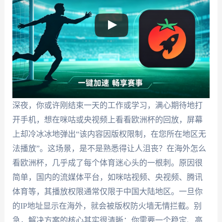
深夜，你或许刚结束一天的工作或学习，满心期待地打
开手机，想在咪咕或央视频上看看欧洲杯的回放，屏幕
上却冷冰冰地弹出“该内容因版权限制，在您所在地区无
法播放”。这场景，是不是熟悉得让人沮丧？在海外怎么
看欧洲杯，几乎成了每个体育迷心头的一根刺。原因很
简单，国内的流媒体平台，如咪咕视频、央视频、腾讯
体育等，其播放权限通常仅限于中国大陆地区。一旦你
的IP地址显示在海外，就会被版权防火墙无情拦截。别
急，解决方案的核心其实很清晰：你需要一个稳定、高