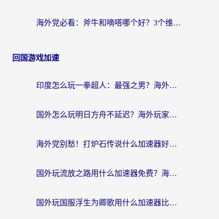
海外党必看：斧牛和嘀嗒哪个好？3个维度教你选对回国加速器
回国游戏加速
印度怎么玩一拳超人：最强之男？海外党国服游戏加速避坑指南
国外怎么玩明日方舟不延迟？海外玩家国服游戏加速终极指南（附DNF梦幻诛仙解决方案）
海外党别愁！打炉石传说什么加速器好用？3个实用技巧解决国服游戏卡顿
国外玩流放之路用什么加速器免费？海外党亲测有效的国服游戏加速指南
国外玩国服浮生为卿歌用什么加速器比较好？海外党亲测不踩坑指南