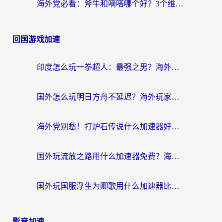
海外党必看：斧牛和嘀嗒哪个好？3个维度教你选对回国加速器
回国游戏加速
印度怎么玩一拳超人：最强之男？海外党国服游戏加速避坑指南
国外怎么玩明日方舟不延迟？海外玩家国服游戏加速终极指南（附DNF梦幻诛仙解决方案）
海外党别愁！打炉石传说什么加速器好用？3个实用技巧解决国服游戏卡顿
国外玩流放之路用什么加速器免费？海外党亲测有效的国服游戏加速指南
国外玩国服浮生为卿歌用什么加速器比较好？海外党亲测不踩坑指南
影音加速