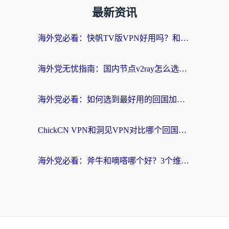
最新资讯
海外党必看：快帆TV版VPN好用吗？和快游VPN对比哪个回国效果更好？附实用避坑指南
海外党无忧指南：国内节点v2ray怎么选？一键回国VPN+多场景实测帮你避坑
海外党必看：如何选到最好用的回国加速器？从节点到售后的全维度指南
ChickCN VPN和洞见VPN对比哪个回国效果更好？海外党亲测3款加速器+避坑指南
海外党必看：斧牛和嘀嗒哪个好？3个维度教你选对回国加速器