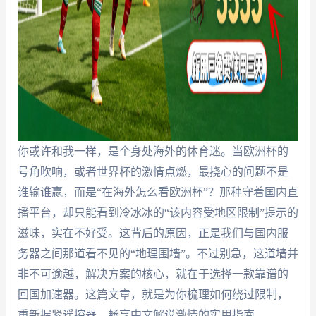
你或许和我一样，是个身处海外的体育迷。当欧洲杯的
号角吹响，或者世界杯的激情点燃，最挠心的问题不是
谁输谁赢，而是“在海外怎么看欧洲杯”？那种守着国内直
播平台，却只能看到冷冰冰的“该内容受地区限制”提示的
滋味，实在不好受。这背后的原因，正是我们与国内服
务器之间那道看不见的“地理围墙”。不过别急，这道墙并
非不可逾越，解决方案的核心，就在于选择一款靠谱的
回国加速器。这篇文章，就是为你梳理如何绕过限制，
重新握紧遥控器，畅享中文解说激情的实用指南。