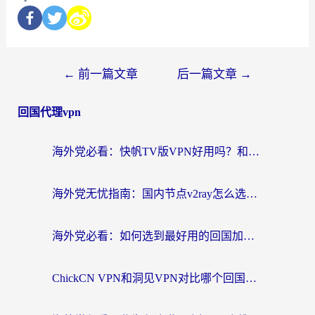
←
前一篇文章
后一篇文章
→
回国代理vpn
海外党必看：快帆TV版VPN好用吗？和快游VPN对比哪个回国效果更好？附实用避坑指南
海外党无忧指南：国内节点v2ray怎么选？一键回国VPN+多场景实测帮你避坑
海外党必看：如何选到最好用的回国加速器？从节点到售后的全维度指南
ChickCN VPN和洞见VPN对比哪个回国效果更好？海外党亲测3款加速器+避坑指南