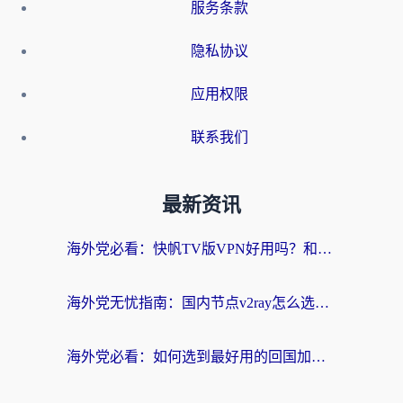
服务条款
隐私协议
应用权限
联系我们
最新资讯
海外党必看：快帆TV版VPN好用吗？和快游VPN对比哪个回国效果更好？附实用避坑指南
海外党无忧指南：国内节点v2ray怎么选？一键回国VPN+多场景实测帮你避坑
海外党必看：如何选到最好用的回国加速器？从节点到售后的全维度指南