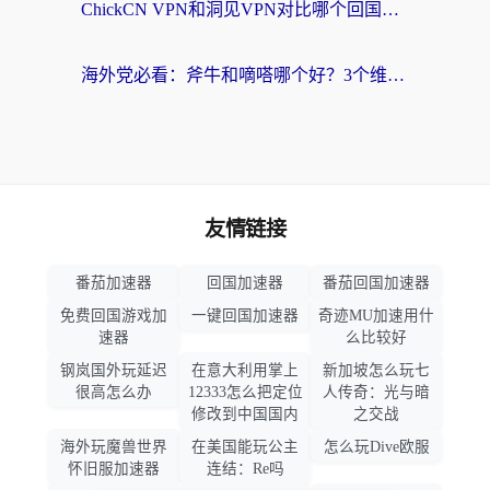
ChickCN VPN和洞见VPN对比哪个回国效果更好？海外党亲测3款加速器+避坑指南
海外党必看：斧牛和嘀嗒哪个好？3个维度教你选对回国加速器
友情链接
番茄加速器
回国加速器
番茄回国加速器
免费回国游戏加
一键回国加速器
奇迹MU加速用什
速器
么比较好
钢岚国外玩延迟
在意大利用掌上
新加坡怎么玩七
很高怎么办
12333怎么把定位
人传奇：光与暗
修改到中国国内
之交战
海外玩魔兽世界
在美国能玩公主
怎么玩Dive欧服
怀旧服加速器
连结：Re吗