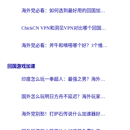
海外党必看：如何选到最好用的回国加速器？从节点到售后的全维度指南
ChickCN VPN和洞见VPN对比哪个回国效果更好？海外党亲测3款加速器+避坑指南
海外党必看：斧牛和嘀嗒哪个好？3个维度教你选对回国加速器
回国游戏加速
印度怎么玩一拳超人：最强之男？海外党国服游戏加速避坑指南
国外怎么玩明日方舟不延迟？海外玩家国服游戏加速终极指南（附DNF梦幻诛仙解决方案）
海外党别愁！打炉石传说什么加速器好用？3个实用技巧解决国服游戏卡顿