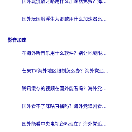
国外玩流放之路用什么加速器免费？海外党亲测有效的国服游戏加速指南
国外玩国服浮生为卿歌用什么加速器比较好？海外党亲测不踩坑指南
影音加速
在海外听音乐用什么软件？别让地域限制断了你的华语歌单
芒果TV海外地区限制怎么办？海外党追剧看片的实用加速器选择指南
腾讯缓存的视频在国外能看吗？海外党追剧看片的终极解决方案
国外看不了咪咕直播吗？海外党追剧看片的加速器选择指南
国外能看中央电视台吗现在？海外党追剧看央视的实用指南