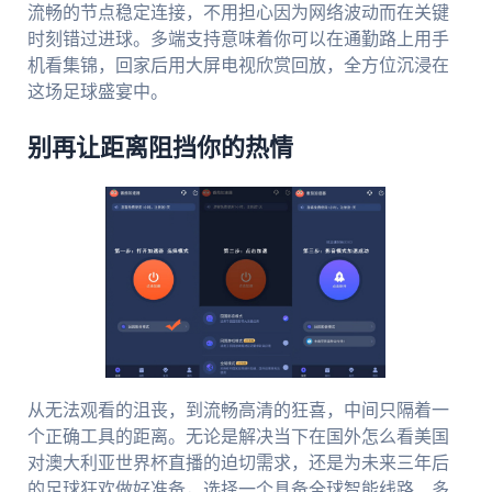
流畅的节点稳定连接，不用担心因为网络波动而在关键
时刻错过进球。多端支持意味着你可以在通勤路上用手
机看集锦，回家后用大屏电视欣赏回放，全方位沉浸在
这场足球盛宴中。
别再让距离阻挡你的热情
从无法观看的沮丧，到流畅高清的狂喜，中间只隔着一
个正确工具的距离。无论是解决当下在国外怎么看美国
对澳大利亚世界杯直播的迫切需求，还是为未来三年后
的足球狂欢做好准备，选择一个具备全球智能线路、多