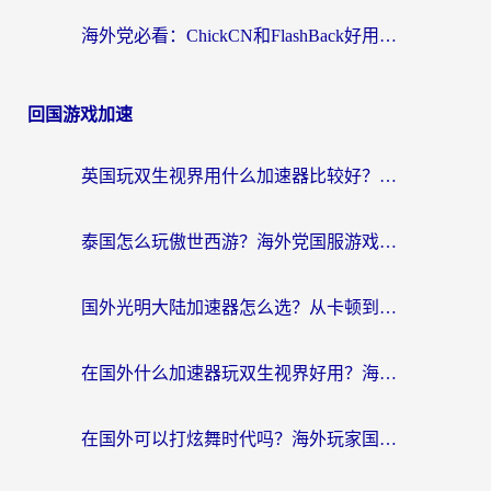
海外党必看：ChickCN和FlashBack好用吗？3招教你选对回国加速器（附云极、HomeCN、斧牛vs艾果对比）
回国游戏加速
英国玩双生视界用什么加速器比较好？海外党亲测有效的国服游戏加速方案
泰国怎么玩傲世西游？海外党国服游戏加速终极攻略（附光明大陆量子特攻实测）
国外光明大陆加速器怎么选？从卡顿到丝滑的终极指南（含德国玩走开外星人墨西哥玩俄罗斯方块技巧）
在国外什么加速器玩双生视界好用？海外党亲测不踩坑的终极指南
在国外可以打炫舞时代吗？海外玩家国服游戏加速全攻略（附实测推荐）