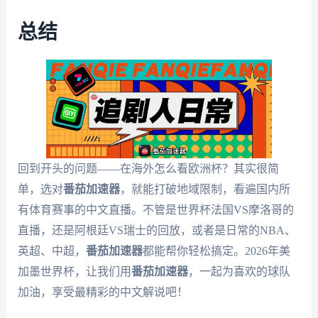
总结
回到开头的问题——在海外怎么看欧洲杯？其实很简
单，选对
番茄加速器
，就能打破地域限制，看遍国内所
有体育赛事的中文直播。不管是世界杯法国VS摩洛哥的
直播，还是阿根廷VS瑞士的回放，或者是日常的NBA、
英超、中超，
番茄加速器
都能帮你轻松搞定。2026年美
加墨世界杯，让我们用
番茄加速器
，一起为喜欢的球队
加油，享受最精彩的中文解说吧！