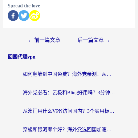
Spread the love
←
前一篇文章
后一篇文章
→
回国代理vpn
如何翻墙到中国免费？海外党亲测：从踩坑到选对加速器的全攻略
海外党必看：云极和Bling好用吗？3分钟教你选对回国加速器
从澳门用什么VPN访问国内？3个实用标准帮你避开坑，无缝刷剧听歌
穿梭和银河哪个好？海外党选回国加速器的避坑指南，附番茄加速器实测体验