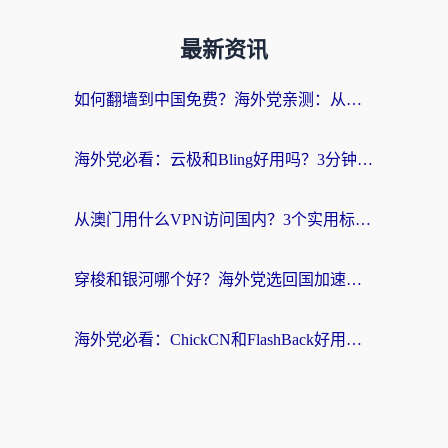
最新资讯
如何翻墙到中国免费？海外党亲测：从踩坑到选对加速器的全攻略
海外党必看：云极和Bling好用吗？3分钟教你选对回国加速器
从澳门用什么VPN访问国内？3个实用标准帮你避开坑，无缝刷剧听歌
穿梭和银河哪个好？海外党选回国加速器的避坑指南，附番茄加速器实测体验
海外党必看：ChickCN和FlashBack好用吗？3招教你选对回国加速器（附云极、HomeCN、斧牛vs艾果对比）