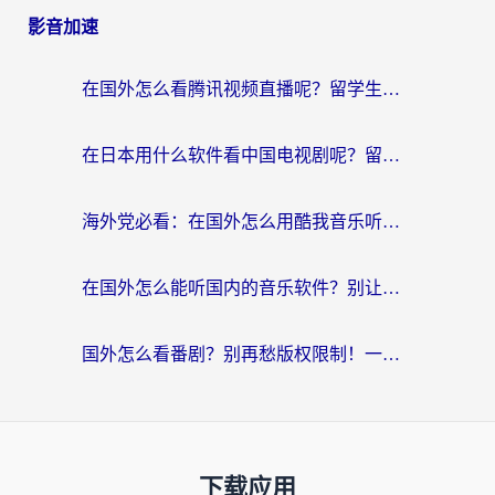
影音加速
在国外怎么看腾讯视频直播呢？留学生亲测有效的回国加速指南
在日本用什么软件看中国电视剧呢？留学生亲测有效的回国加速方案
海外党必看：在国外怎么用酷我音乐听音乐？告别“地区不支持”的实用指南
在国外怎么能听国内的音乐软件？别让版权限制断了你的“中文歌单”
国外怎么看番剧？别再愁版权限制！一个工具解决所有回国追剧难题
下载应用