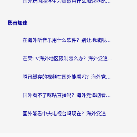
国外玩国服浮生为卿歌用什么加速器比较好？海外党亲测不踩坑指南
影音加速
在海外听音乐用什么软件？别让地域限制断了你的华语歌单
芒果TV海外地区限制怎么办？海外党追剧看片的实用加速器选择指南
腾讯缓存的视频在国外能看吗？海外党追剧看片的终极解决方案
国外看不了咪咕直播吗？海外党追剧看片的加速器选择指南
国外能看中央电视台吗现在？海外党追剧看央视的实用指南