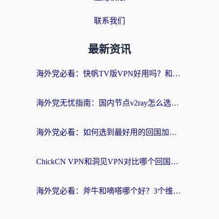
联系我们
最新资讯
海外党必看：快帆TV版VPN好用吗？和快游VPN对比哪个回国效果更好？附实用避坑指南
海外党无忧指南：国内节点v2ray怎么选？一键回国VPN+多场景实测帮你避坑
海外党必看：如何选到最好用的回国加速器？从节点到售后的全维度指南
ChickCN VPN和洞见VPN对比哪个回国效果更好？海外党亲测3款加速器+避坑指南
海外党必看：斧牛和嘀嗒哪个好？3个维度教你选对回国加速器