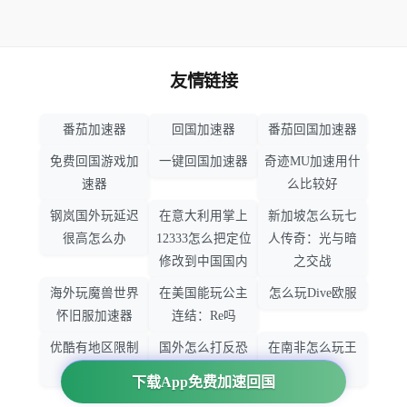
友情链接
番茄加速器
回国加速器
番茄回国加速器
免费回国游戏加
一键回国加速器
奇迹MU加速用什
速器
么比较好
钢岚国外玩延迟
在意大利用掌上
新加坡怎么玩七
很高怎么办
12333怎么把定位
人传奇：光与暗
修改到中国国内
之交战
海外玩魔兽世界
在美国能玩公主
怎么玩Dive欧服
怀旧服加速器
连结：Re吗
优酷有地区限制
国外怎么打反恐
在南非怎么玩王
吗
精英：全球攻势
者荣耀
下载App免费加速回国