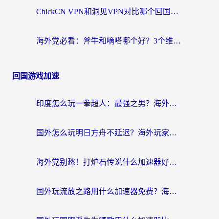
ChickCN VPN和洞见VPN对比哪个回国效果更好？海外党亲测3款加速器+避坑指南
海外党必看：斧牛和嘀嗒哪个好？3个维度教你选对回国加速器
回国游戏加速
印度怎么玩一拳超人：最强之男？海外党国服游戏加速避坑指南
国外怎么玩明日方舟不延迟？海外玩家国服游戏加速终极指南（附DNF梦幻诛仙解决方案）
海外党别愁！打炉石传说什么加速器好用？3个实用技巧解决国服游戏卡顿
国外玩流放之路用什么加速器免费？海外党亲测有效的国服游戏加速指南