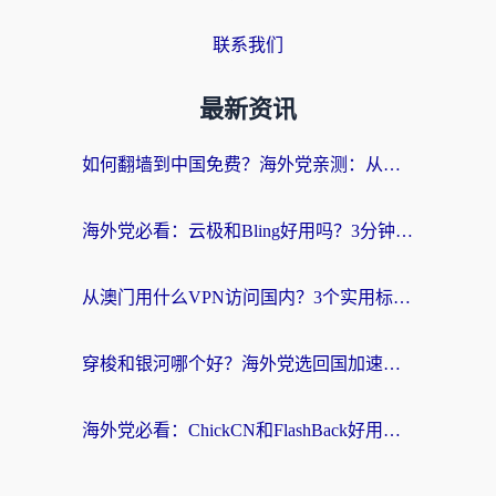
联系我们
最新资讯
如何翻墙到中国免费？海外党亲测：从踩坑到选对加速器的全攻略
海外党必看：云极和Bling好用吗？3分钟教你选对回国加速器
从澳门用什么VPN访问国内？3个实用标准帮你避开坑，无缝刷剧听歌
穿梭和银河哪个好？海外党选回国加速器的避坑指南，附番茄加速器实测体验
海外党必看：ChickCN和FlashBack好用吗？3招教你选对回国加速器（附云极、HomeCN、斧牛vs艾果对比）