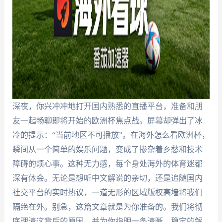
深夜，你兴冲冲地打开国内熟悉的直播平台，准备和朋
友一起畅聊即将开始的欧洲杯焦点战。屏幕却弹出了冰
冷的提示：“当前地区不可播放”。在海外怎么看欧洲杯，
瞬间从一个简单的娱乐问题，变成了掺杂着乡愁和技术
障碍的烦心事。这种无力感，每个身处海外的体育迷都
深有体会。无论是想听中文解说的亲切，还是追随国内
社交平台的实时热议，一道无形的区域版权高墙将我们
隔绝在外。别急，这篇文章就是为你准备的。我们将彻
底理清这背后的原因，并为你指明一条清晰、稳定的解