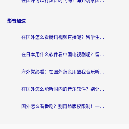
在国外可以打炫舞时代吗？海外玩家国服游戏加速全攻略（附实测推荐）
影音加速
在国外怎么看腾讯视频直播呢？留学生亲测有效的回国加速指南
在日本用什么软件看中国电视剧呢？留学生亲测有效的回国加速方案
海外党必看：在国外怎么用酷我音乐听音乐？告别“地区不支持”的实用指南
在国外怎么能听国内的音乐软件？别让版权限制断了你的“中文歌单”
国外怎么看番剧？别再愁版权限制！一个工具解决所有回国追剧难题