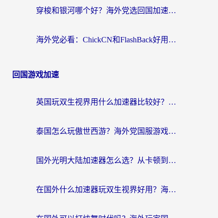
穿梭和银河哪个好？海外党选回国加速器的避坑指南，附番茄加速器实测体验
海外党必看：ChickCN和FlashBack好用吗？3招教你选对回国加速器（附云极、HomeCN、斧牛vs艾果对比）
回国游戏加速
英国玩双生视界用什么加速器比较好？海外党亲测有效的国服游戏加速方案
泰国怎么玩傲世西游？海外党国服游戏加速终极攻略（附光明大陆量子特攻实测）
国外光明大陆加速器怎么选？从卡顿到丝滑的终极指南（含德国玩走开外星人墨西哥玩俄罗斯方块技巧）
在国外什么加速器玩双生视界好用？海外党亲测不踩坑的终极指南