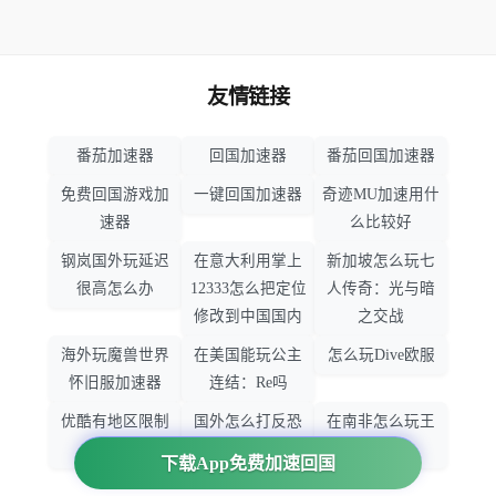
友情链接
番茄加速器
回国加速器
番茄回国加速器
免费回国游戏加
一键回国加速器
奇迹MU加速用什
速器
么比较好
钢岚国外玩延迟
在意大利用掌上
新加坡怎么玩七
很高怎么办
12333怎么把定位
人传奇：光与暗
修改到中国国内
之交战
海外玩魔兽世界
在美国能玩公主
怎么玩Dive欧服
怀旧服加速器
连结：Re吗
优酷有地区限制
国外怎么打反恐
在南非怎么玩王
吗
精英：全球攻势
者荣耀
下载App免费加速回国