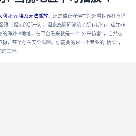
利亚 vs 埃及无法播放
，还是熬夜守候在海外看世界杯直播
遇到地区限制提示的那一刻，沮丧感瞬间淹没了所有期待。这并非
的海外IP地址，在平台看来就是一个“外来访客”，自然被
稳，甚至存在安全风险。你需要的是一个专业的“桥梁”，
内的工具。
这几点
体育赛事直播。直播对网络延迟和稳定性要求极高，一个卡
比，我发现像
番茄加速器
这类专精于此的工具，才能真正解
看赛的所有痛点。
着它不是你手动去挑选一个可能拥挤的节点，而是系统根据
国通道。想象一下，当全世界无数海外华人同时挤进几个热