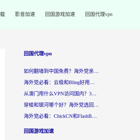
载
影音加速
回国游戏加速
回国代理vpn
回国代理vpn
如何翻墙到中国免费？海外党亲测：从踩坑到选对加速器的全攻略
海外党必看：云极和Bling好用吗？3分钟教你选对回国加速器
从澳门用什么VPN访问国内？3个实用标准帮你避开坑，无缝刷剧听歌
穿梭和银河哪个好？海外党选回国加速器的避坑指南，附番茄加速器实测体验
海外党必看：ChickCN和FlashBack好用吗？3招教你选对回国加速器（附云极、HomeCN、斧牛vs艾果对比）
回国游戏加速