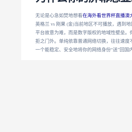
无论是心急如焚地想看
在海外看世界杯直播澳大
英格兰 vs 刚果 (金)当前地区不可播放，
平台故意为难，而是数字版权的地域性壁垒。你
拒之门外。单纯依靠普通网络切换，往往速度不
一个能稳定、安全地将你的网络身份“送”回国
选择回国加速器，核心是看
市面上工具很多，但并非所有都适合用于高清
顿可能就错过了进球瞬间。经过反复使用和对
决问题。它的核心优势，恰恰击中了我们海外
首先是全球节点分布与智能线路推荐。这意味
你的实时网络状况，自动匹配最优、最快的回