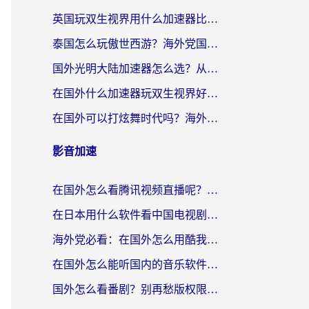
英国玩双生视界用什么加速器比较好？海外党亲测有效的国服游戏加速方案
泰国怎么玩傲世西游？海外党国服游戏加速终极攻略（附光明大陆量子特攻实测）
国外光明大陆加速器怎么选？从卡顿到丝滑的终极指南（含德国玩走开外星人墨西哥玩俄罗斯方块技巧）
在国外什么加速器玩双生视界好用？海外党亲测不踩坑的终极指南
在国外可以打炫舞时代吗？海外玩家国服游戏加速全攻略（附实测推荐）
影音加速
在国外怎么看腾讯视频直播呢？留学生亲测有效的回国加速指南
在日本用什么软件看中国电视剧呢？留学生亲测有效的回国加速方案
海外党必看：在国外怎么用酷我音乐听音乐？告别“地区不支持”的实用指南
在国外怎么能听国内的音乐软件？别让版权限制断了你的“中文歌单”
国外怎么看番剧？别再愁版权限制！一个工具解决所有回国追剧难题