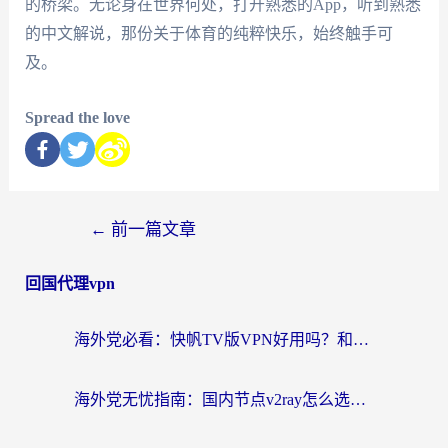
的桥梁。无论身在世界何处，打开熟悉的App，听到熟悉
的中文解说，那份关于体育的纯粹快乐，始终触手可
及。
Spread the love
←
前一篇文章
回国代理vpn
海外党必看：快帆TV版VPN好用吗？和快游VPN对比哪个回国效果更好？附实用避坑指南
海外党无忧指南：国内节点v2ray怎么选？一键回国VPN+多场景实测帮你避坑