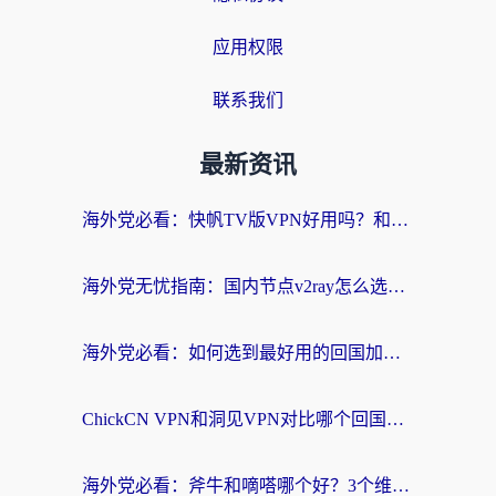
应用权限
联系我们
最新资讯
海外党必看：快帆TV版VPN好用吗？和快游VPN对比哪个回国效果更好？附实用避坑指南
海外党无忧指南：国内节点v2ray怎么选？一键回国VPN+多场景实测帮你避坑
海外党必看：如何选到最好用的回国加速器？从节点到售后的全维度指南
ChickCN VPN和洞见VPN对比哪个回国效果更好？海外党亲测3款加速器+避坑指南
海外党必看：斧牛和嘀嗒哪个好？3个维度教你选对回国加速器