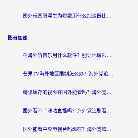
国外玩国服浮生为卿歌用什么加速器比较好？海外党亲测不踩坑指南
影音加速
在海外听音乐用什么软件？别让地域限制断了你的华语歌单
芒果TV海外地区限制怎么办？海外党追剧看片的实用加速器选择指南
腾讯缓存的视频在国外能看吗？海外党追剧看片的终极解决方案
国外看不了咪咕直播吗？海外党追剧看片的加速器选择指南
国外能看中央电视台吗现在？海外党追剧看央视的实用指南