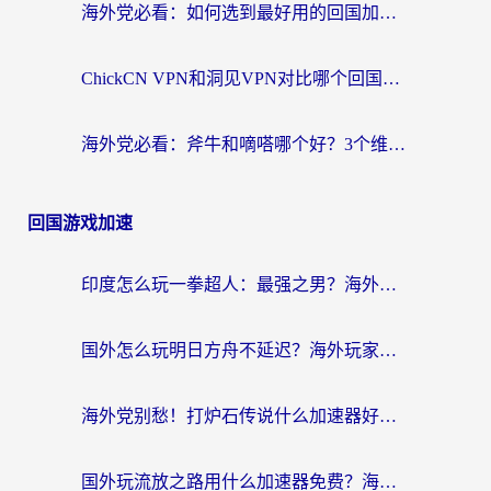
海外党必看：如何选到最好用的回国加速器？从节点到售后的全维度指南
ChickCN VPN和洞见VPN对比哪个回国效果更好？海外党亲测3款加速器+避坑指南
海外党必看：斧牛和嘀嗒哪个好？3个维度教你选对回国加速器
回国游戏加速
印度怎么玩一拳超人：最强之男？海外党国服游戏加速避坑指南
国外怎么玩明日方舟不延迟？海外玩家国服游戏加速终极指南（附DNF梦幻诛仙解决方案）
海外党别愁！打炉石传说什么加速器好用？3个实用技巧解决国服游戏卡顿
国外玩流放之路用什么加速器免费？海外党亲测有效的国服游戏加速指南