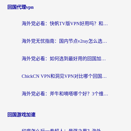
回国代理vpn
海外党必看：快帆TV版VPN好用吗？和快游VPN对比哪个回国效果更好？附实用避坑指南
海外党无忧指南：国内节点v2ray怎么选？一键回国VPN+多场景实测帮你避坑
海外党必看：如何选到最好用的回国加速器？从节点到售后的全维度指南
ChickCN VPN和洞见VPN对比哪个回国效果更好？海外党亲测3款加速器+避坑指南
海外党必看：斧牛和嘀嗒哪个好？3个维度教你选对回国加速器
回国游戏加速