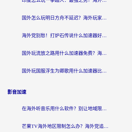
印度怎么玩一拳超人：最强之男？海外党国服游戏加速避坑指南
国外怎么玩明日方舟不延迟？海外玩家国服游戏加速终极指南（附DNF梦幻诛仙解决方案）
海外党别愁！打炉石传说什么加速器好用？3个实用技巧解决国服游戏卡顿
国外玩流放之路用什么加速器免费？海外党亲测有效的国服游戏加速指南
国外玩国服浮生为卿歌用什么加速器比较好？海外党亲测不踩坑指南
影音加速
在海外听音乐用什么软件？别让地域限制断了你的华语歌单
芒果TV海外地区限制怎么办？海外党追剧看片的实用加速器选择指南