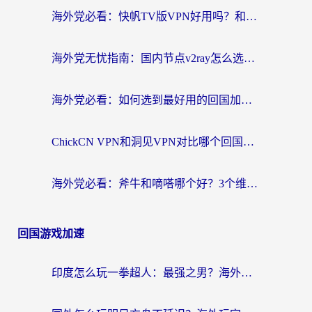
海外党必看：快帆TV版VPN好用吗？和快游VPN对比哪个回国效果更好？附实用避坑指南
海外党无忧指南：国内节点v2ray怎么选？一键回国VPN+多场景实测帮你避坑
海外党必看：如何选到最好用的回国加速器？从节点到售后的全维度指南
ChickCN VPN和洞见VPN对比哪个回国效果更好？海外党亲测3款加速器+避坑指南
海外党必看：斧牛和嘀嗒哪个好？3个维度教你选对回国加速器
回国游戏加速
印度怎么玩一拳超人：最强之男？海外党国服游戏加速避坑指南