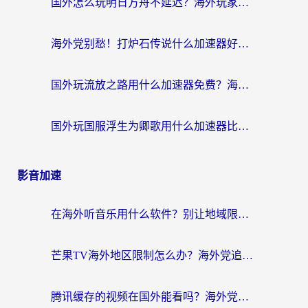
国外怎么玩明日方舟不延迟？海外玩家国服游戏加速终极指南（附DNF梦幻诛仙解决方案）
海外党别愁！打炉石传说什么加速器好用？3个实用技巧解决国服游戏卡顿
国外玩流放之路用什么加速器免费？海外党亲测有效的国服游戏加速指南
国外玩国服浮生为卿歌用什么加速器比较好？海外党亲测不踩坑指南
影音加速
在海外听音乐用什么软件？别让地域限制断了你的华语歌单
芒果TV海外地区限制怎么办？海外党追剧看片的实用加速器选择指南
腾讯缓存的视频在国外能看吗？海外党追剧看片的终极解决方案