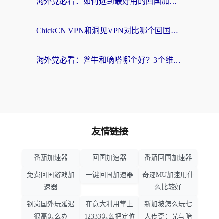
海外党必看：如何选到最好用的回国加速器？从节点到售后的全维度指南
ChickCN VPN和洞见VPN对比哪个回国效果更好？海外党亲测3款加速器+避坑指南
海外党必看：斧牛和嘀嗒哪个好？3个维度教你选对回国加速器
友情链接
番茄加速器
回国加速器
番茄回国加速器
免费回国游戏加
一键回国加速器
奇迹MU加速用什
速器
么比较好
钢岚国外玩延迟
在意大利用掌上
新加坡怎么玩七
很高怎么办
12333怎么把定位
人传奇：光与暗