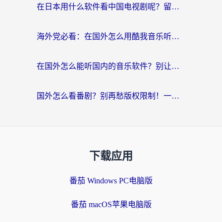
在日本用什么软件看中国电视剧呢？留学生亲测有效的回国加速方案
海外党必看：在国外怎么用酷我音乐听音乐？告别“地区不支持”的实用指南
在国外怎么能听国内的音乐软件？别让版权限制断了你的“中文歌单”
国外怎么看番剧？别再愁版权限制！一个工具解决所有回国追剧难题
下载应用
番茄 Windows PC电脑版
番茄 macOS苹果电脑版