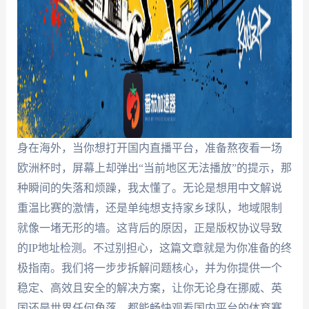
身在海外，当你想打开国内直播平台，准备熬夜看一场
欧洲杯时，屏幕上却弹出“当前地区无法播放”的提示，那
种瞬间的失落和烦躁，我太懂了。无论是想用中文解说
重温比赛的激情，还是单纯想支持家乡球队，地域限制
就像一堵无形的墙。这背后的原因，正是版权协议导致
的IP地址检测。不过别担心，这篇文章就是为你准备的终
极指南。我们将一步步拆解问题核心，并为你提供一个
稳定、高效且安全的解决方案，让你无论身在挪威、英
国还是世界任何角落，都能畅快观看国内平台的体育赛