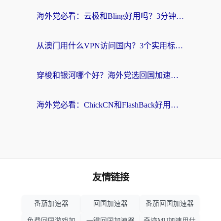
海外党必看：云极和Bling好用吗？3分钟教你选对回国加速器
从澳门用什么VPN访问国内？3个实用标准帮你避开坑，无缝刷剧听歌
穿梭和银河哪个好？海外党选回国加速器的避坑指南，附番茄加速器实测体验
海外党必看：ChickCN和FlashBack好用吗？3招教你选对回国加速器（附云极、HomeCN、斧牛vs艾果对比）
友情链接
番茄加速器
回国加速器
番茄回国加速器
免费回国游戏加
一键回国加速器
奇迹MU加速用什