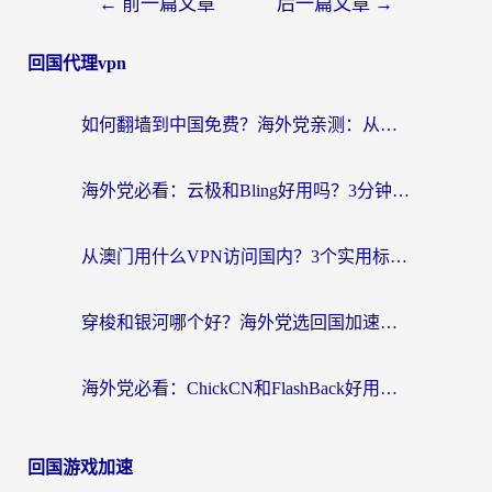
←
前一篇文章
后一篇文章
→
回国代理vpn
如何翻墙到中国免费？海外党亲测：从踩坑到选对加速器的全攻略
海外党必看：云极和Bling好用吗？3分钟教你选对回国加速器
从澳门用什么VPN访问国内？3个实用标准帮你避开坑，无缝刷剧听歌
穿梭和银河哪个好？海外党选回国加速器的避坑指南，附番茄加速器实测体验
海外党必看：ChickCN和FlashBack好用吗？3招教你选对回国加速器（附云极、HomeCN、斧牛vs艾果对比）
回国游戏加速