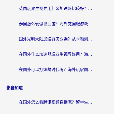
英国玩双生视界用什么加速器比较好？海外党亲测有效的国服游戏加速方案
泰国怎么玩傲世西游？海外党国服游戏加速终极攻略（附光明大陆量子特攻实测）
国外光明大陆加速器怎么选？从卡顿到丝滑的终极指南（含德国玩走开外星人墨西哥玩俄罗斯方块技巧）
在国外什么加速器玩双生视界好用？海外党亲测不踩坑的终极指南
在国外可以打炫舞时代吗？海外玩家国服游戏加速全攻略（附实测推荐）
影音加速
在国外怎么看腾讯视频直播呢？留学生亲测有效的回国加速指南