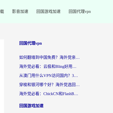
载
影音加速
回国游戏加速
回国代理vpn
回国代理vpn
如何翻墙到中国免费？海外党亲测：从踩坑到选对加速器的全攻略
海外党必看：云极和Bling好用吗？3分钟教你选对回国加速器
从澳门用什么VPN访问国内？3个实用标准帮你避开坑，无缝刷剧听歌
穿梭和银河哪个好？海外党选回国加速器的避坑指南，附番茄加速器实测体验
海外党必看：ChickCN和FlashBack好用吗？3招教你选对回国加速器（附云极、HomeCN、斧牛vs艾果对比）
回国游戏加速