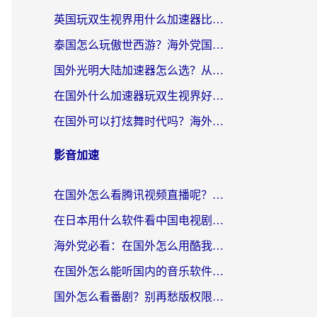
英国玩双生视界用什么加速器比较好？海外党亲测有效的国服游戏加速方案
泰国怎么玩傲世西游？海外党国服游戏加速终极攻略（附光明大陆量子特攻实测）
国外光明大陆加速器怎么选？从卡顿到丝滑的终极指南（含德国玩走开外星人墨西哥玩俄罗斯方块技巧）
在国外什么加速器玩双生视界好用？海外党亲测不踩坑的终极指南
在国外可以打炫舞时代吗？海外玩家国服游戏加速全攻略（附实测推荐）
影音加速
在国外怎么看腾讯视频直播呢？留学生亲测有效的回国加速指南
在日本用什么软件看中国电视剧呢？留学生亲测有效的回国加速方案
海外党必看：在国外怎么用酷我音乐听音乐？告别“地区不支持”的实用指南
在国外怎么能听国内的音乐软件？别让版权限制断了你的“中文歌单”
国外怎么看番剧？别再愁版权限制！一个工具解决所有回国追剧难题