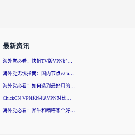
最新资讯
海外党必看：快帆TV版VPN好用吗？和快游VPN对比哪个回国效果更好？附实用避坑指南
海外党无忧指南：国内节点v2ray怎么选？一键回国VPN+多场景实测帮你避坑
海外党必看：如何选到最好用的回国加速器？从节点到售后的全维度指南
ChickCN VPN和洞见VPN对比哪个回国效果更好？海外党亲测3款加速器+避坑指南
海外党必看：斧牛和嘀嗒哪个好？3个维度教你选对回国加速器