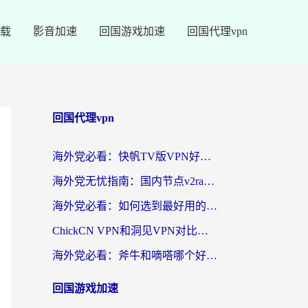
载
影音加速
回国游戏加速
回国代理vpn
回国代理vpn
海外党必看：快帆TV版VPN好用吗？和快游VPN对比哪个回国效果更好？附实用避坑指南
海外党无忧指南：国内节点v2ray怎么选？一键回国VPN+多场景实测帮你避坑
海外党必看：如何选到最好用的回国加速器？从节点到售后的全维度指南
ChickCN VPN和洞见VPN对比哪个回国效果更好？海外党亲测3款加速器+避坑指南
海外党必看：斧牛和嘀嗒哪个好？3个维度教你选对回国加速器
回国游戏加速