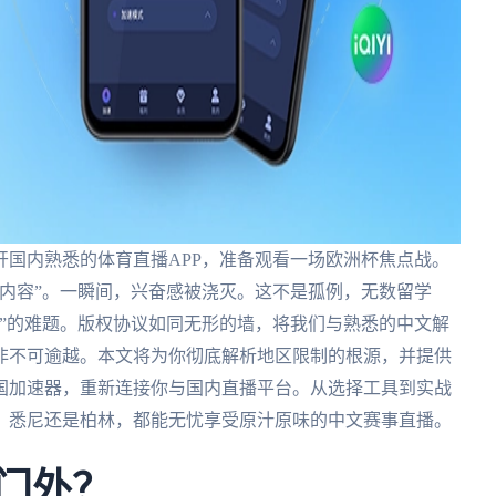
国内熟悉的体育直播APP，准备观看一场欧洲杯焦点战。
内容”。一瞬间，兴奋感被浇灭。这不是孤例，无数留学
”的难题。版权协议如同无形的墙，将我们与熟悉的中文解
非不可逾越。本文将为你彻底解析地区限制的根源，并提供
国加速器，重新连接你与国内直播平台。从选择工具到实战
、悉尼还是柏林，都能无忧享受原汁原味的中文赛事直播。
之门外？