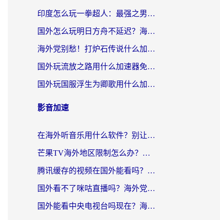
印度怎么玩一拳超人：最强之男？海外党国服游戏加速避坑指南
国外怎么玩明日方舟不延迟？海外玩家国服游戏加速终极指南（附DNF梦幻诛仙解决方案）
海外党别愁！打炉石传说什么加速器好用？3个实用技巧解决国服游戏卡顿
国外玩流放之路用什么加速器免费？海外党亲测有效的国服游戏加速指南
国外玩国服浮生为卿歌用什么加速器比较好？海外党亲测不踩坑指南
影音加速
在海外听音乐用什么软件？别让地域限制断了你的华语歌单
芒果TV海外地区限制怎么办？海外党追剧看片的实用加速器选择指南
腾讯缓存的视频在国外能看吗？海外党追剧看片的终极解决方案
国外看不了咪咕直播吗？海外党追剧看片的加速器选择指南
国外能看中央电视台吗现在？海外党追剧看央视的实用指南