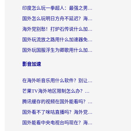
印度怎么玩一拳超人：最强之男？海外党国服游戏加速避坑指南
国外怎么玩明日方舟不延迟？海外玩家国服游戏加速终极指南（附DNF梦幻诛仙解决方案）
海外党别愁！打炉石传说什么加速器好用？3个实用技巧解决国服游戏卡顿
国外玩流放之路用什么加速器免费？海外党亲测有效的国服游戏加速指南
国外玩国服浮生为卿歌用什么加速器比较好？海外党亲测不踩坑指南
影音加速
在海外听音乐用什么软件？别让地域限制断了你的华语歌单
芒果TV海外地区限制怎么办？海外党追剧看片的实用加速器选择指南
腾讯缓存的视频在国外能看吗？海外党追剧看片的终极解决方案
国外看不了咪咕直播吗？海外党追剧看片的加速器选择指南
国外能看中央电视台吗现在？海外党追剧看央视的实用指南