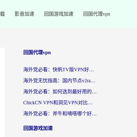
载
影音加速
回国游戏加速
回国代理vpn
回国代理vpn
海外党必看：快帆TV版VPN好用吗？和快游VPN对比哪个回国效果更好？附实用避坑指南
海外党无忧指南：国内节点v2ray怎么选？一键回国VPN+多场景实测帮你避坑
海外党必看：如何选到最好用的回国加速器？从节点到售后的全维度指南
ChickCN VPN和洞见VPN对比哪个回国效果更好？海外党亲测3款加速器+避坑指南
海外党必看：斧牛和嘀嗒哪个好？3个维度教你选对回国加速器
回国游戏加速