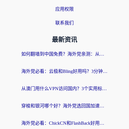
应用权限
联系我们
最新资讯
如何翻墙到中国免费？海外党亲测：从踩坑到选对加速器的全攻略
海外党必看：云极和Bling好用吗？3分钟教你选对回国加速器
从澳门用什么VPN访问国内？3个实用标准帮你避开坑，无缝刷剧听歌
穿梭和银河哪个好？海外党选回国加速器的避坑指南，附番茄加速器实测体验
海外党必看：ChickCN和FlashBack好用吗？3招教你选对回国加速器（附云极、HomeCN、斧牛vs艾果对比）