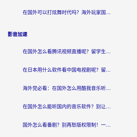
在国外可以打炫舞时代吗？海外玩家国服游戏加速全攻略（附实测推荐）
影音加速
在国外怎么看腾讯视频直播呢？留学生亲测有效的回国加速指南
在日本用什么软件看中国电视剧呢？留学生亲测有效的回国加速方案
海外党必看：在国外怎么用酷我音乐听音乐？告别“地区不支持”的实用指南
在国外怎么能听国内的音乐软件？别让版权限制断了你的“中文歌单”
国外怎么看番剧？别再愁版权限制！一个工具解决所有回国追剧难题