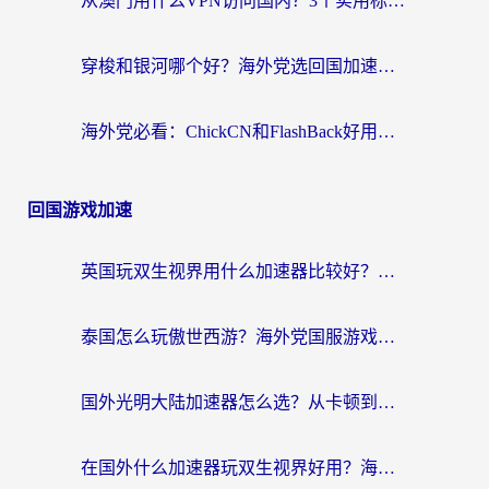
从澳门用什么VPN访问国内？3个实用标准帮你避开坑，无缝刷剧听歌
穿梭和银河哪个好？海外党选回国加速器的避坑指南，附番茄加速器实测体验
海外党必看：ChickCN和FlashBack好用吗？3招教你选对回国加速器（附云极、HomeCN、斧牛vs艾果对比）
回国游戏加速
英国玩双生视界用什么加速器比较好？海外党亲测有效的国服游戏加速方案
泰国怎么玩傲世西游？海外党国服游戏加速终极攻略（附光明大陆量子特攻实测）
国外光明大陆加速器怎么选？从卡顿到丝滑的终极指南（含德国玩走开外星人墨西哥玩俄罗斯方块技巧）
在国外什么加速器玩双生视界好用？海外党亲测不踩坑的终极指南