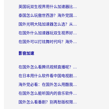
英国玩双生视界用什么加速器比较好？海外党亲测有效的国服游戏加速方案
泰国怎么玩傲世西游？海外党国服游戏加速终极攻略（附光明大陆量子特攻实测）
国外光明大陆加速器怎么选？从卡顿到丝滑的终极指南（含德国玩走开外星人墨西哥玩俄罗斯方块技巧）
在国外什么加速器玩双生视界好用？海外党亲测不踩坑的终极指南
在国外可以打炫舞时代吗？海外玩家国服游戏加速全攻略（附实测推荐）
影音加速
在国外怎么看腾讯视频直播呢？留学生亲测有效的回国加速指南
在日本用什么软件看中国电视剧呢？留学生亲测有效的回国加速方案
海外党必看：在国外怎么用酷我音乐听音乐？告别“地区不支持”的实用指南
在国外怎么能听国内的音乐软件？别让版权限制断了你的“中文歌单”
国外怎么看番剧？别再愁版权限制！一个工具解决所有回国追剧难题