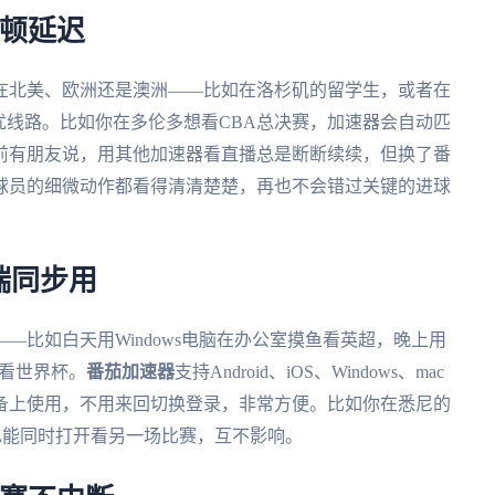
卡顿延迟
在北美、欧洲还是澳洲——比如在洛杉矶的留学生，或者在
优线路。比如你在多伦多想看CBA总决赛，加速器会自动匹
前有朋友说，用其他加速器看直播总是断断续续，但换了番
球员的细微动作都看得清清楚楚，再也不会错过关键的进球
端同步用
—比如白天用Windows电脑在办公室摸鱼看英超，晚上用
视看世界杯。
番茄加速器
支持Android、iOS、Windows、mac
备上使用，不用来回切换登录，非常方便。比如你在悉尼的
也能同时打开看另一场比赛，互不影响。