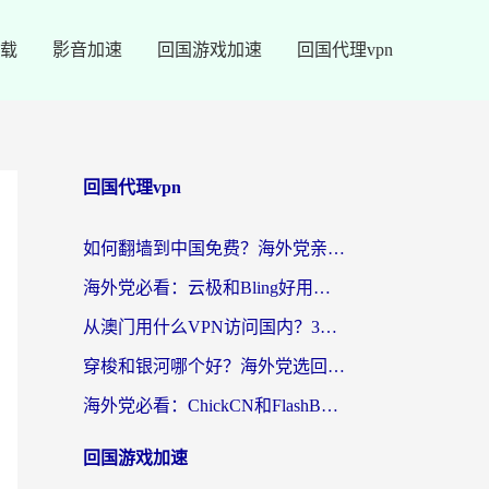
载
影音加速
回国游戏加速
回国代理vpn
回国代理vpn
如何翻墙到中国免费？海外党亲测：从踩坑到选对加速器的全攻略
海外党必看：云极和Bling好用吗？3分钟教你选对回国加速器
从澳门用什么VPN访问国内？3个实用标准帮你避开坑，无缝刷剧听歌
穿梭和银河哪个好？海外党选回国加速器的避坑指南，附番茄加速器实测体验
海外党必看：ChickCN和FlashBack好用吗？3招教你选对回国加速器（附云极、HomeCN、斧牛vs艾果对比）
回国游戏加速