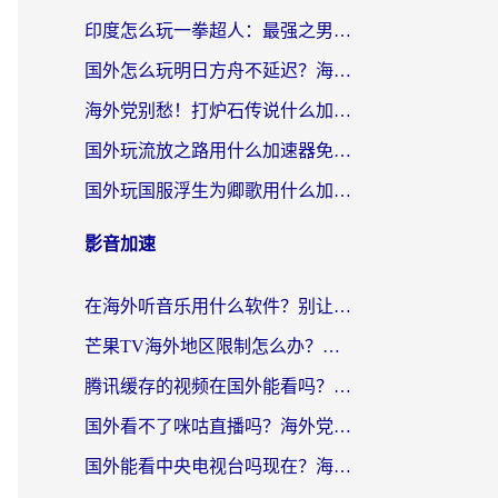
印度怎么玩一拳超人：最强之男？海外党国服游戏加速避坑指南
国外怎么玩明日方舟不延迟？海外玩家国服游戏加速终极指南（附DNF梦幻诛仙解决方案）
海外党别愁！打炉石传说什么加速器好用？3个实用技巧解决国服游戏卡顿
国外玩流放之路用什么加速器免费？海外党亲测有效的国服游戏加速指南
国外玩国服浮生为卿歌用什么加速器比较好？海外党亲测不踩坑指南
影音加速
在海外听音乐用什么软件？别让地域限制断了你的华语歌单
芒果TV海外地区限制怎么办？海外党追剧看片的实用加速器选择指南
腾讯缓存的视频在国外能看吗？海外党追剧看片的终极解决方案
国外看不了咪咕直播吗？海外党追剧看片的加速器选择指南
国外能看中央电视台吗现在？海外党追剧看央视的实用指南