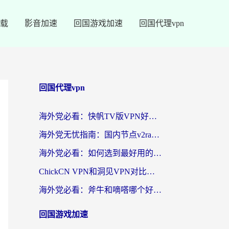
载
影音加速
回国游戏加速
回国代理vpn
回国代理vpn
海外党必看：快帆TV版VPN好用吗？和快游VPN对比哪个回国效果更好？附实用避坑指南
海外党无忧指南：国内节点v2ray怎么选？一键回国VPN+多场景实测帮你避坑
海外党必看：如何选到最好用的回国加速器？从节点到售后的全维度指南
ChickCN VPN和洞见VPN对比哪个回国效果更好？海外党亲测3款加速器+避坑指南
海外党必看：斧牛和嘀嗒哪个好？3个维度教你选对回国加速器
回国游戏加速