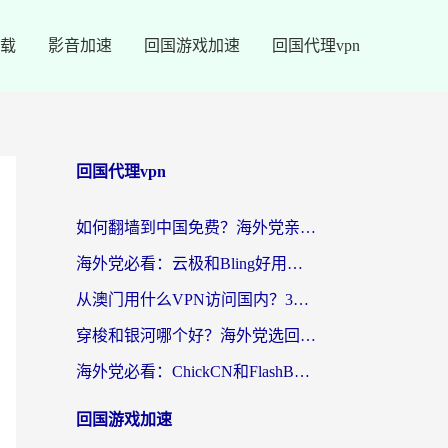
载
影音加速
回国游戏加速
回国代理vpn
回国代理vpn
如何翻墙到中国免费？海外党亲测：从踩坑到选对加速器的全攻略
海外党必看：云极和Bling好用吗？3分钟教你选对回国加速器
从澳门用什么VPN访问国内？3个实用标准帮你避开坑，无缝刷剧听歌
穿梭和银河哪个好？海外党选回国加速器的避坑指南，附番茄加速器实测体验
海外党必看：ChickCN和FlashBack好用吗？3招教你选对回国加速器（附云极、HomeCN、斧牛vs艾果对比）
回国游戏加速