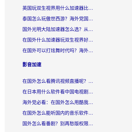
英国玩双生视界用什么加速器比较好？海外党亲测有效的国服游戏加速方案
泰国怎么玩傲世西游？海外党国服游戏加速终极攻略（附光明大陆量子特攻实测）
国外光明大陆加速器怎么选？从卡顿到丝滑的终极指南（含德国玩走开外星人墨西哥玩俄罗斯方块技巧）
在国外什么加速器玩双生视界好用？海外党亲测不踩坑的终极指南
在国外可以打炫舞时代吗？海外玩家国服游戏加速全攻略（附实测推荐）
影音加速
在国外怎么看腾讯视频直播呢？留学生亲测有效的回国加速指南
在日本用什么软件看中国电视剧呢？留学生亲测有效的回国加速方案
海外党必看：在国外怎么用酷我音乐听音乐？告别“地区不支持”的实用指南
在国外怎么能听国内的音乐软件？别让版权限制断了你的“中文歌单”
国外怎么看番剧？别再愁版权限制！一个工具解决所有回国追剧难题