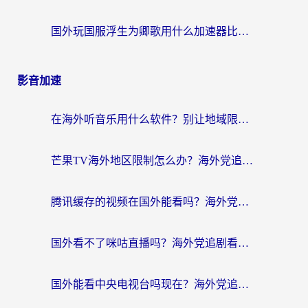
国外玩国服浮生为卿歌用什么加速器比较好？海外党亲测不踩坑指南
影音加速
在海外听音乐用什么软件？别让地域限制断了你的华语歌单
芒果TV海外地区限制怎么办？海外党追剧看片的实用加速器选择指南
腾讯缓存的视频在国外能看吗？海外党追剧看片的终极解决方案
国外看不了咪咕直播吗？海外党追剧看片的加速器选择指南
国外能看中央电视台吗现在？海外党追剧看央视的实用指南