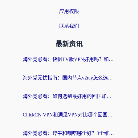
应用权限
联系我们
最新资讯
海外党必看：快帆TV版VPN好用吗？和快游VPN对比哪个回国效果更好？附实用避坑指南
海外党无忧指南：国内节点v2ray怎么选？一键回国VPN+多场景实测帮你避坑
海外党必看：如何选到最好用的回国加速器？从节点到售后的全维度指南
ChickCN VPN和洞见VPN对比哪个回国效果更好？海外党亲测3款加速器+避坑指南
海外党必看：斧牛和嘀嗒哪个好？3个维度教你选对回国加速器