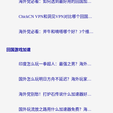
海外党必看：如何选到最好用的回国加速器？从节点到售后的全维度指南
ChickCN VPN和洞见VPN对比哪个回国效果更好？海外党亲测3款加速器+避坑指南
海外党必看：斧牛和嘀嗒哪个好？3个维度教你选对回国加速器
回国游戏加速
印度怎么玩一拳超人：最强之男？海外党国服游戏加速避坑指南
国外怎么玩明日方舟不延迟？海外玩家国服游戏加速终极指南（附DNF梦幻诛仙解决方案）
海外党别愁！打炉石传说什么加速器好用？3个实用技巧解决国服游戏卡顿
国外玩流放之路用什么加速器免费？海外党亲测有效的国服游戏加速指南