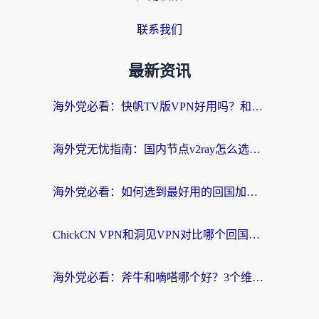
联系我们
最新资讯
海外党必看：快帆TV版VPN好用吗？和快游VPN对比哪个回国效果更好？附实用避坑指南
海外党无忧指南：国内节点v2ray怎么选？一键回国VPN+多场景实测帮你避坑
海外党必看：如何选到最好用的回国加速器？从节点到售后的全维度指南
ChickCN VPN和洞见VPN对比哪个回国效果更好？海外党亲测3款加速器+避坑指南
海外党必看：斧牛和嘀嗒哪个好？3个维度教你选对回国加速器