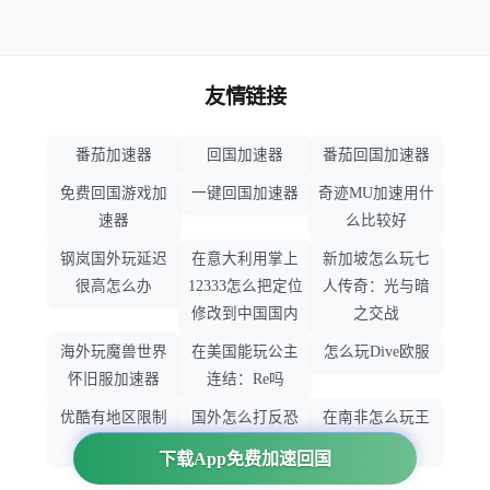
友情链接
番茄加速器
回国加速器
番茄回国加速器
免费回国游戏加
一键回国加速器
奇迹MU加速用什
速器
么比较好
钢岚国外玩延迟
在意大利用掌上
新加坡怎么玩七
很高怎么办
12333怎么把定位
人传奇：光与暗
修改到中国国内
之交战
海外玩魔兽世界
在美国能玩公主
怎么玩Dive欧服
怀旧服加速器
连结：Re吗
优酷有地区限制
国外怎么打反恐
在南非怎么玩王
吗
精英：全球攻势
者荣耀
下载App免费加速回国