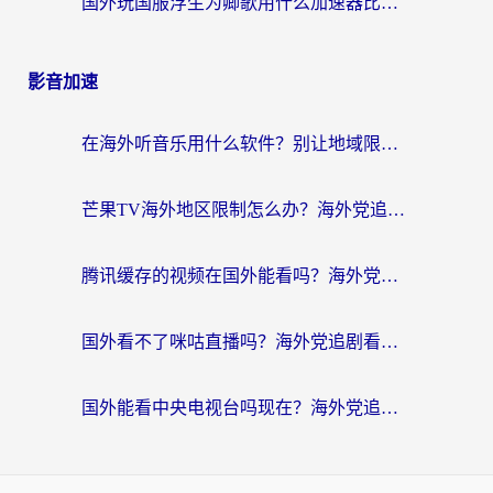
国外玩国服浮生为卿歌用什么加速器比较好？海外党亲测不踩坑指南
影音加速
在海外听音乐用什么软件？别让地域限制断了你的华语歌单
芒果TV海外地区限制怎么办？海外党追剧看片的实用加速器选择指南
腾讯缓存的视频在国外能看吗？海外党追剧看片的终极解决方案
国外看不了咪咕直播吗？海外党追剧看片的加速器选择指南
国外能看中央电视台吗现在？海外党追剧看央视的实用指南