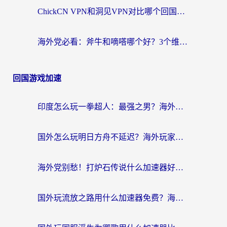
ChickCN VPN和洞见VPN对比哪个回国效果更好？海外党亲测3款加速器+避坑指南
海外党必看：斧牛和嘀嗒哪个好？3个维度教你选对回国加速器
回国游戏加速
印度怎么玩一拳超人：最强之男？海外党国服游戏加速避坑指南
国外怎么玩明日方舟不延迟？海外玩家国服游戏加速终极指南（附DNF梦幻诛仙解决方案）
海外党别愁！打炉石传说什么加速器好用？3个实用技巧解决国服游戏卡顿
国外玩流放之路用什么加速器免费？海外党亲测有效的国服游戏加速指南