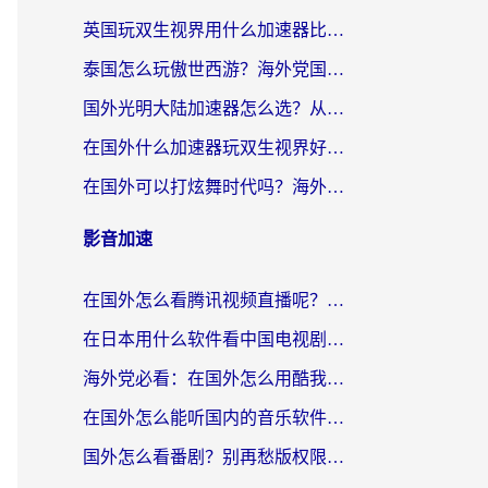
英国玩双生视界用什么加速器比较好？海外党亲测有效的国服游戏加速方案
泰国怎么玩傲世西游？海外党国服游戏加速终极攻略（附光明大陆量子特攻实测）
国外光明大陆加速器怎么选？从卡顿到丝滑的终极指南（含德国玩走开外星人墨西哥玩俄罗斯方块技巧）
在国外什么加速器玩双生视界好用？海外党亲测不踩坑的终极指南
在国外可以打炫舞时代吗？海外玩家国服游戏加速全攻略（附实测推荐）
影音加速
在国外怎么看腾讯视频直播呢？留学生亲测有效的回国加速指南
在日本用什么软件看中国电视剧呢？留学生亲测有效的回国加速方案
海外党必看：在国外怎么用酷我音乐听音乐？告别“地区不支持”的实用指南
在国外怎么能听国内的音乐软件？别让版权限制断了你的“中文歌单”
国外怎么看番剧？别再愁版权限制！一个工具解决所有回国追剧难题