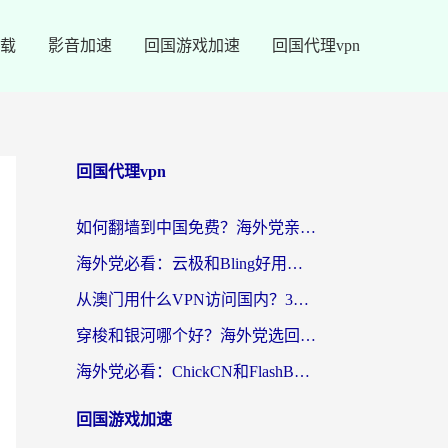
载
影音加速
回国游戏加速
回国代理vpn
回国代理vpn
如何翻墙到中国免费？海外党亲测：从踩坑到选对加速器的全攻略
海外党必看：云极和Bling好用吗？3分钟教你选对回国加速器
从澳门用什么VPN访问国内？3个实用标准帮你避开坑，无缝刷剧听歌
穿梭和银河哪个好？海外党选回国加速器的避坑指南，附番茄加速器实测体验
海外党必看：ChickCN和FlashBack好用吗？3招教你选对回国加速器（附云极、HomeCN、斧牛vs艾果对比）
回国游戏加速