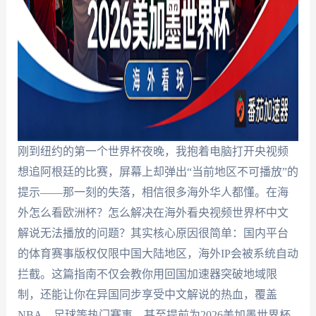
刚到纽约的第一个世界杯夜晚，我抱着电脑打开央视频
想追阿根廷的比赛，屏幕上却弹出“当前地区不可播放”的
提示——那一刻的失落，相信很多海外华人都懂。在海
外怎么看欧洲杯？怎么解决在海外看央视频世界杯中文
解说无法播放的问题？其实核心原因很简单：国内平台
的体育赛事版权仅限中国大陆地区，海外IP会被系统自动
拦截。这篇指南不仅会教你用回国加速器突破地域限
制，还能让你在异国同步享受中文解说的热血，覆盖
NBA、足球等热门赛事，甚至提前为2026美加墨世界杯