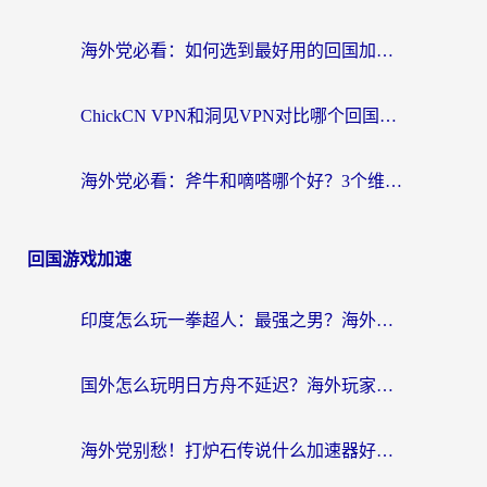
海外党必看：如何选到最好用的回国加速器？从节点到售后的全维度指南
ChickCN VPN和洞见VPN对比哪个回国效果更好？海外党亲测3款加速器+避坑指南
海外党必看：斧牛和嘀嗒哪个好？3个维度教你选对回国加速器
回国游戏加速
印度怎么玩一拳超人：最强之男？海外党国服游戏加速避坑指南
国外怎么玩明日方舟不延迟？海外玩家国服游戏加速终极指南（附DNF梦幻诛仙解决方案）
海外党别愁！打炉石传说什么加速器好用？3个实用技巧解决国服游戏卡顿