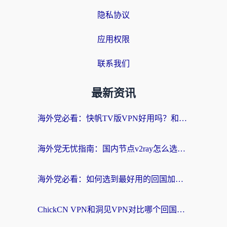
隐私协议
应用权限
联系我们
最新资讯
海外党必看：快帆TV版VPN好用吗？和快游VPN对比哪个回国效果更好？附实用避坑指南
海外党无忧指南：国内节点v2ray怎么选？一键回国VPN+多场景实测帮你避坑
海外党必看：如何选到最好用的回国加速器？从节点到售后的全维度指南
ChickCN VPN和洞见VPN对比哪个回国效果更好？海外党亲测3款加速器+避坑指南