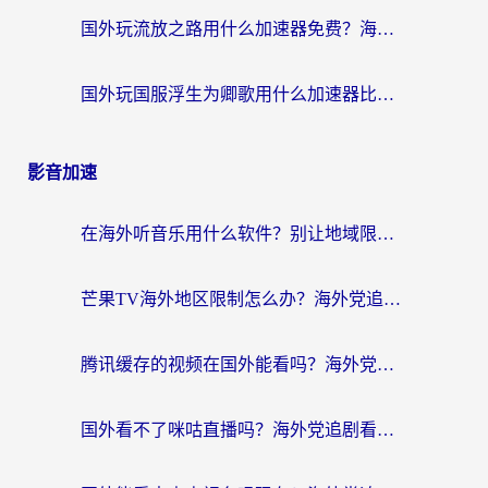
国外玩流放之路用什么加速器免费？海外党亲测有效的国服游戏加速指南
国外玩国服浮生为卿歌用什么加速器比较好？海外党亲测不踩坑指南
影音加速
在海外听音乐用什么软件？别让地域限制断了你的华语歌单
芒果TV海外地区限制怎么办？海外党追剧看片的实用加速器选择指南
腾讯缓存的视频在国外能看吗？海外党追剧看片的终极解决方案
国外看不了咪咕直播吗？海外党追剧看片的加速器选择指南