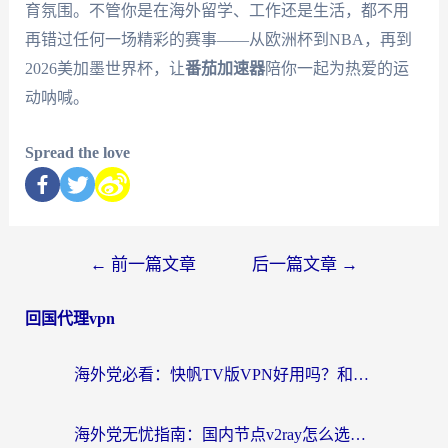
育氛围。不管你是在海外留学、工作还是生活，都不用
再错过任何一场精彩的赛事——从欧洲杯到NBA，再到
2026美加墨世界杯，让
番茄加速器
陪你一起为热爱的运
动呐喊。
Spread the love
←
前一篇文章
后一篇文章
→
回国代理vpn
海外党必看：快帆TV版VPN好用吗？和快游VPN对比哪个回国效果更好？附实用避坑指南
海外党无忧指南：国内节点v2ray怎么选？一键回国VPN+多场景实测帮你避坑