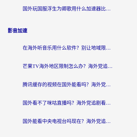
国外玩国服浮生为卿歌用什么加速器比较好？海外党亲测不踩坑指南
影音加速
在海外听音乐用什么软件？别让地域限制断了你的华语歌单
芒果TV海外地区限制怎么办？海外党追剧看片的实用加速器选择指南
腾讯缓存的视频在国外能看吗？海外党追剧看片的终极解决方案
国外看不了咪咕直播吗？海外党追剧看片的加速器选择指南
国外能看中央电视台吗现在？海外党追剧看央视的实用指南