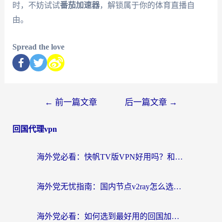
时，不妨试试
番茄加速器
，解锁属于你的体育直播自
由。
Spread the love
←
前一篇文章
后一篇文章
→
回国代理vpn
海外党必看：快帆TV版VPN好用吗？和快游VPN对比哪个回国效果更好？附实用避坑指南
海外党无忧指南：国内节点v2ray怎么选？一键回国VPN+多场景实测帮你避坑
海外党必看：如何选到最好用的回国加速器？从节点到售后的全维度指南