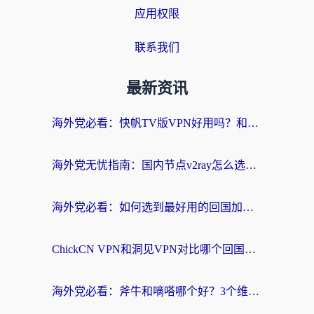
应用权限
联系我们
最新资讯
海外党必看：快帆TV版VPN好用吗？和快游VPN对比哪个回国效果更好？附实用避坑指南
海外党无忧指南：国内节点v2ray怎么选？一键回国VPN+多场景实测帮你避坑
海外党必看：如何选到最好用的回国加速器？从节点到售后的全维度指南
ChickCN VPN和洞见VPN对比哪个回国效果更好？海外党亲测3款加速器+避坑指南
海外党必看：斧牛和嘀嗒哪个好？3个维度教你选对回国加速器