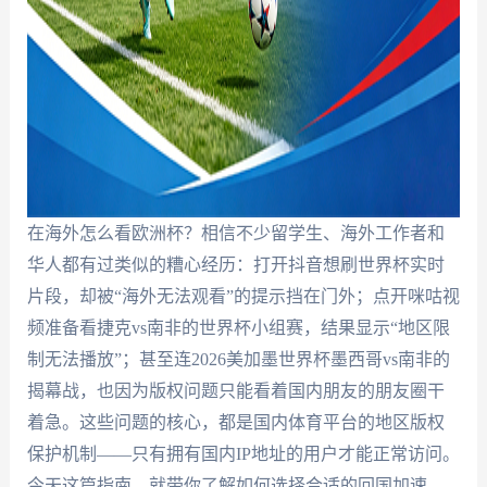
在海外怎么看欧洲杯？相信不少留学生、海外工作者和
华人都有过类似的糟心经历：打开抖音想刷世界杯实时
片段，却被“海外无法观看”的提示挡在门外；点开咪咕视
频准备看捷克vs南非的世界杯小组赛，结果显示“地区限
制无法播放”；甚至连2026美加墨世界杯墨西哥vs南非的
揭幕战，也因为版权问题只能看着国内朋友的朋友圈干
着急。这些问题的核心，都是国内体育平台的地区版权
保护机制——只有拥有国内IP地址的用户才能正常访问。
今天这篇指南，就带你了解如何选择合适的回国加速