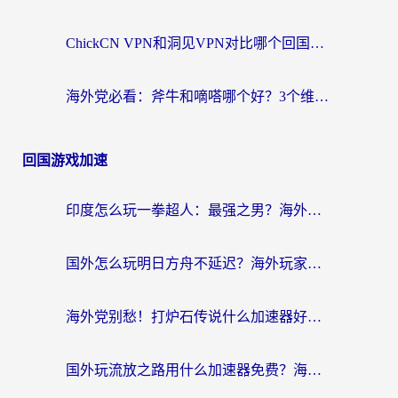
ChickCN VPN和洞见VPN对比哪个回国效果更好？海外党亲测3款加速器+避坑指南
海外党必看：斧牛和嘀嗒哪个好？3个维度教你选对回国加速器
回国游戏加速
印度怎么玩一拳超人：最强之男？海外党国服游戏加速避坑指南
国外怎么玩明日方舟不延迟？海外玩家国服游戏加速终极指南（附DNF梦幻诛仙解决方案）
海外党别愁！打炉石传说什么加速器好用？3个实用技巧解决国服游戏卡顿
国外玩流放之路用什么加速器免费？海外党亲测有效的国服游戏加速指南