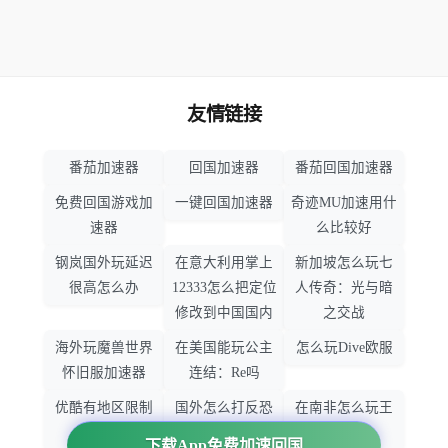
友情链接
番茄加速器
回国加速器
番茄回国加速器
免费回国游戏加
一键回国加速器
奇迹MU加速用什
速器
么比较好
钢岚国外玩延迟
在意大利用掌上
新加坡怎么玩七
很高怎么办
12333怎么把定位
人传奇：光与暗
修改到中国国内
之交战
海外玩魔兽世界
在美国能玩公主
怎么玩Dive欧服
怀旧服加速器
连结：Re吗
优酷有地区限制
国外怎么打反恐
在南非怎么玩王
吗
精英：全球攻势
者荣耀
下载App免费加速回国