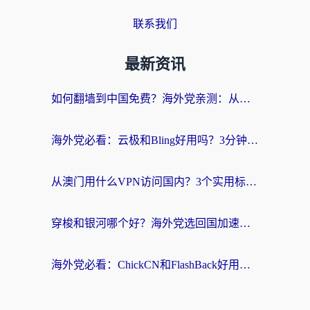
联系我们
最新资讯
如何翻墙到中国免费？海外党亲测：从踩坑到选对加速器的全攻略
海外党必看：云极和Bling好用吗？3分钟教你选对回国加速器
从澳门用什么VPN访问国内？3个实用标准帮你避开坑，无缝刷剧听歌
穿梭和银河哪个好？海外党选回国加速器的避坑指南，附番茄加速器实测体验
海外党必看：ChickCN和FlashBack好用吗？3招教你选对回国加速器（附云极、HomeCN、斧牛vs艾果对比）