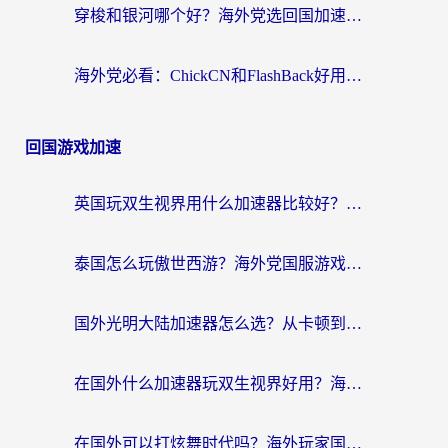
穿梭和银河哪个好？海外党选回国加速器的避坑指南，附番茄加速器实测体验
海外党必看：ChickCN和FlashBack好用吗？3招教你选对回国加速器（附云极、HomeCN、斧牛vs艾果对比）
回国游戏加速
英国玩双生视界用什么加速器比较好？海外党亲测有效的国服游戏加速方案
泰国怎么玩傲世西游？海外党国服游戏加速终极攻略（附光明大陆量子特攻实测）
国外光明大陆加速器怎么选？从卡顿到丝滑的终极指南（含德国玩走开外星人墨西哥玩俄罗斯方块技巧）
在国外什么加速器玩双生视界好用？海外党亲测不踩坑的终极指南
在国外可以打炫舞时代吗？海外玩家国服游戏加速全攻略（附实测推荐）