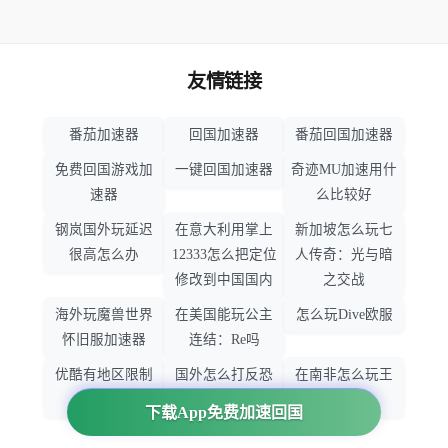
友情链接
番茄加速器
回国加速器
番茄回国加速器
免费回国游戏加
一键回国加速器
奇迹MU加速用什
速器
么比较好
钢岚国外玩延迟
在意大利用掌上
新加坡怎么玩七
很高怎么办
12333怎么把定位
人传奇：光与暗
修改到中国国内
之交战
海外玩魔兽世界
在美国能玩公主
怎么玩Dive欧服
怀旧服加速器
连结：Re吗
优酷有地区限制
国外怎么打反恐
在南非怎么玩王
吗
精英：全球攻势
者荣耀
下载App免费加速回国