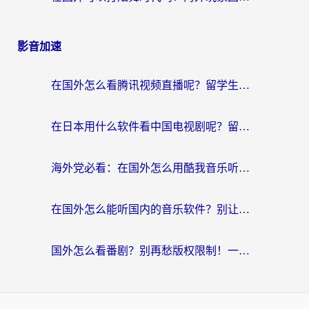
影音加速
在国外怎么看腾讯视频直播呢？留学生亲测有效的回国加速指南
在日本用什么软件看中国电视剧呢？留学生亲测有效的回国加速方案
海外党必看：在国外怎么用酷我音乐听音乐？告别“地区不支持”的实用指南
在国外怎么能听国内的音乐软件？别让版权限制断了你的“中文歌单”
国外怎么看番剧？别再愁版权限制！一个工具解决所有回国追剧难题