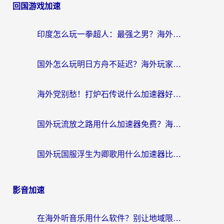
回国游戏加速
印度怎么玩一拳超人：最强之男？海外党国服游戏加速避坑指南
国外怎么玩明日方舟不延迟？海外玩家国服游戏加速终极指南（附DNF梦幻诛仙解决方案）
海外党别愁！打炉石传说什么加速器好用？3个实用技巧解决国服游戏卡顿
国外玩流放之路用什么加速器免费？海外党亲测有效的国服游戏加速指南
国外玩国服浮生为卿歌用什么加速器比较好？海外党亲测不踩坑指南
影音加速
在海外听音乐用什么软件？别让地域限制断了你的华语歌单