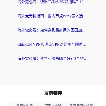
海外党必看：快帆TV版VPN好用吗？和快游VPN对比哪个回国效果更好？附实用避坑指南
海外党无忧指南：国内节点v2ray怎么选？一键回国VPN+多场景实测帮你避坑
海外党必看：如何选到最好用的回国加速器？从节点到售后的全维度指南
ChickCN VPN和洞见VPN对比哪个回国效果更好？海外党亲测3款加速器+避坑指南
海外党必看：斧牛和嘀嗒哪个好？3个维度教你选对回国加速器
友情链接
番茄加速器
回国加速器
番茄回国加速器