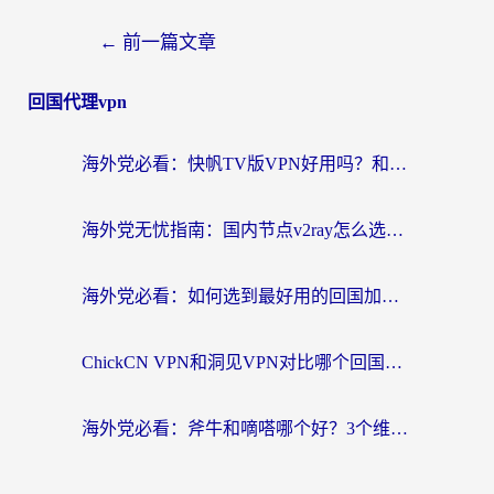
←
前一篇文章
回国代理vpn
海外党必看：快帆TV版VPN好用吗？和快游VPN对比哪个回国效果更好？附实用避坑指南
海外党无忧指南：国内节点v2ray怎么选？一键回国VPN+多场景实测帮你避坑
海外党必看：如何选到最好用的回国加速器？从节点到售后的全维度指南
ChickCN VPN和洞见VPN对比哪个回国效果更好？海外党亲测3款加速器+避坑指南
海外党必看：斧牛和嘀嗒哪个好？3个维度教你选对回国加速器