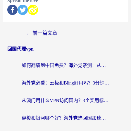
Spread the love
←
前一篇文章
回国代理vpn
如何翻墙到中国免费？海外党亲测：从踩坑到选对加速器的全攻略
海外党必看：云极和Bling好用吗？3分钟教你选对回国加速器
从澳门用什么VPN访问国内？3个实用标准帮你避开坑，无缝刷剧听歌
穿梭和银河哪个好？海外党选回国加速器的避坑指南，附番茄加速器实测体验