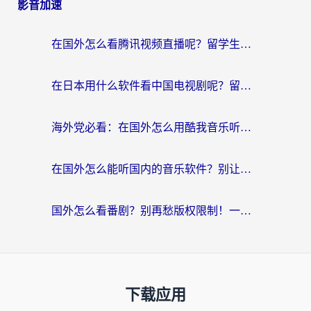
影音加速
在国外怎么看腾讯视频直播呢？留学生亲测有效的回国加速指南
在日本用什么软件看中国电视剧呢？留学生亲测有效的回国加速方案
海外党必看：在国外怎么用酷我音乐听音乐？告别“地区不支持”的实用指南
在国外怎么能听国内的音乐软件？别让版权限制断了你的“中文歌单”
国外怎么看番剧？别再愁版权限制！一个工具解决所有回国追剧难题
下载应用