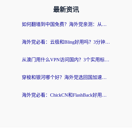
最新资讯
如何翻墙到中国免费？海外党亲测：从踩坑到选对加速器的全攻略
海外党必看：云极和Bling好用吗？3分钟教你选对回国加速器
从澳门用什么VPN访问国内？3个实用标准帮你避开坑，无缝刷剧听歌
穿梭和银河哪个好？海外党选回国加速器的避坑指南，附番茄加速器实测体验
海外党必看：ChickCN和FlashBack好用吗？3招教你选对回国加速器（附云极、HomeCN、斧牛vs艾果对比）