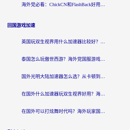
海外党必看：ChickCN和FlashBack好用吗？3招教你选对回国加速器（附云极、HomeCN、斧牛vs艾果对比）
回国游戏加速
英国玩双生视界用什么加速器比较好？海外党亲测有效的国服游戏加速方案
泰国怎么玩傲世西游？海外党国服游戏加速终极攻略（附光明大陆量子特攻实测）
国外光明大陆加速器怎么选？从卡顿到丝滑的终极指南（含德国玩走开外星人墨西哥玩俄罗斯方块技巧）
在国外什么加速器玩双生视界好用？海外党亲测不踩坑的终极指南
在国外可以打炫舞时代吗？海外玩家国服游戏加速全攻略（附实测推荐）