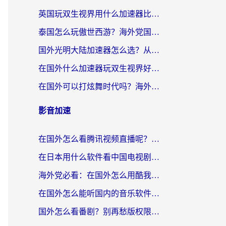
英国玩双生视界用什么加速器比较好？海外党亲测有效的国服游戏加速方案
泰国怎么玩傲世西游？海外党国服游戏加速终极攻略（附光明大陆量子特攻实测）
国外光明大陆加速器怎么选？从卡顿到丝滑的终极指南（含德国玩走开外星人墨西哥玩俄罗斯方块技巧）
在国外什么加速器玩双生视界好用？海外党亲测不踩坑的终极指南
在国外可以打炫舞时代吗？海外玩家国服游戏加速全攻略（附实测推荐）
影音加速
在国外怎么看腾讯视频直播呢？留学生亲测有效的回国加速指南
在日本用什么软件看中国电视剧呢？留学生亲测有效的回国加速方案
海外党必看：在国外怎么用酷我音乐听音乐？告别“地区不支持”的实用指南
在国外怎么能听国内的音乐软件？别让版权限制断了你的“中文歌单”
国外怎么看番剧？别再愁版权限制！一个工具解决所有回国追剧难题