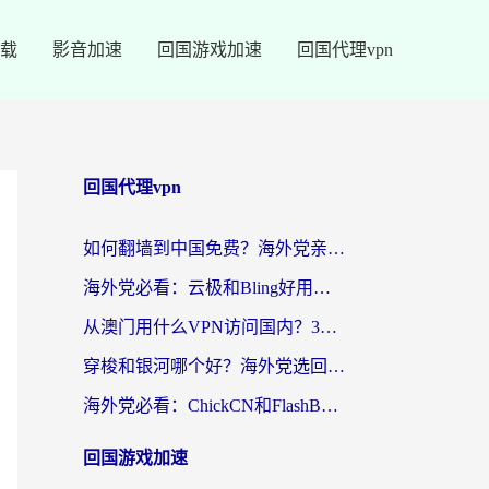
载
影音加速
回国游戏加速
回国代理vpn
回国代理vpn
如何翻墙到中国免费？海外党亲测：从踩坑到选对加速器的全攻略
海外党必看：云极和Bling好用吗？3分钟教你选对回国加速器
从澳门用什么VPN访问国内？3个实用标准帮你避开坑，无缝刷剧听歌
穿梭和银河哪个好？海外党选回国加速器的避坑指南，附番茄加速器实测体验
海外党必看：ChickCN和FlashBack好用吗？3招教你选对回国加速器（附云极、HomeCN、斧牛vs艾果对比）
回国游戏加速