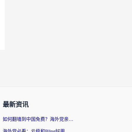
最新资讯
如何翻墙到中国免费？海外党亲测：从踩坑到选对加速器的全攻略
海外党必看：云极和Bling好用吗？3分钟教你选对回国加速器