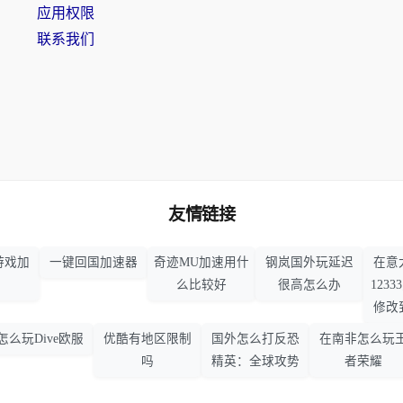
应用权限
联系我们
友情链接
游戏加
一键回国加速器
奇迹MU加速用什
钢岚国外玩延迟
在意
么比较好
很高怎么办
123
修改
怎么玩Dive欧服
优酷有地区限制
国外怎么打反恐
在南非怎么玩
吗
精英：全球攻势
者荣耀