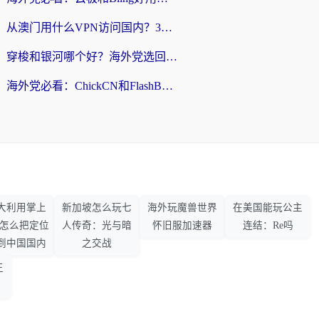
从澳门用什么VPN访问国内？3个实用标准帮你避开坑，无缝刷剧听歌
穿梭和银河哪个好？海外党选回国加速器的避坑指南，附番茄加速器实测体验
海外党必看：ChickCN和FlashBack好用吗？3招教你选对回国加速器（附云极、HomeCN、斧牛vs艾果对比）
大利用掌上
新加坡怎么玩七
海外玩魔兽世界
在美国能玩公主
33怎么把定位
人传奇：光与暗
怀旧服加速器
连结：Re吗
到中国国内
之交战
王