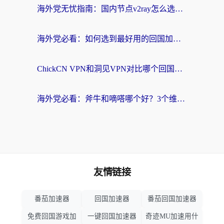
海外党无忧指南：国内节点v2ray怎么选？一键回国VPN+多场景实测帮你避坑
海外党必看：如何选到最好用的回国加速器？从节点到售后的全维度指南
ChickCN VPN和洞见VPN对比哪个回国效果更好？海外党亲测3款加速器+避坑指南
海外党必看：斧牛和嘀嗒哪个好？3个维度教你选对回国加速器
友情链接
番茄加速器
回国加速器
番茄回国加速器
免费回国游戏加
一键回国加速器
奇迹MU加速用什