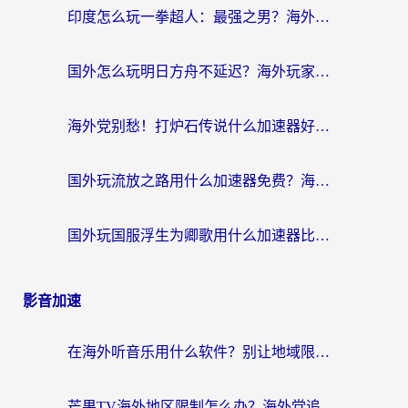
印度怎么玩一拳超人：最强之男？海外党国服游戏加速避坑指南
国外怎么玩明日方舟不延迟？海外玩家国服游戏加速终极指南（附DNF梦幻诛仙解决方案）
海外党别愁！打炉石传说什么加速器好用？3个实用技巧解决国服游戏卡顿
国外玩流放之路用什么加速器免费？海外党亲测有效的国服游戏加速指南
国外玩国服浮生为卿歌用什么加速器比较好？海外党亲测不踩坑指南
影音加速
在海外听音乐用什么软件？别让地域限制断了你的华语歌单
芒果TV海外地区限制怎么办？海外党追剧看片的实用加速器选择指南