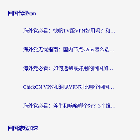
回国代理vpn
海外党必看：快帆TV版VPN好用吗？和快游VPN对比哪个回国效果更好？附实用避坑指南
海外党无忧指南：国内节点v2ray怎么选？一键回国VPN+多场景实测帮你避坑
海外党必看：如何选到最好用的回国加速器？从节点到售后的全维度指南
ChickCN VPN和洞见VPN对比哪个回国效果更好？海外党亲测3款加速器+避坑指南
海外党必看：斧牛和嘀嗒哪个好？3个维度教你选对回国加速器
回国游戏加速