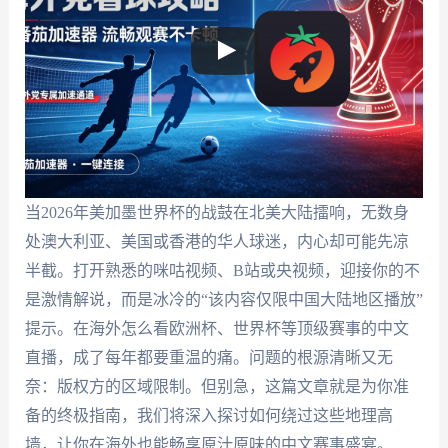
当2026年美加墨世界杯的战鼓在北美大陆擂响，无数身
处澳大利亚、美国或香港的华人球迷，内心却可能先凉
半截。打开熟悉的咪咕视频、B站或央视频，迎接你的不
是激情解说，而是冰冷的“该内容仅限中国大陆地区播放”
提示。在海外怎么看欧洲杯、世界杯等顶级赛事的中文
直播，成了每年都要重温的痛。问题的根源清晰又无
奈：版权方的区域限制。但别急，这篇文章就是为你准
备的终极指南，我们将深入探讨如何绕过这些地理高
墙，让你在海外也能畅享原汁原味的中文赛事盛宴。