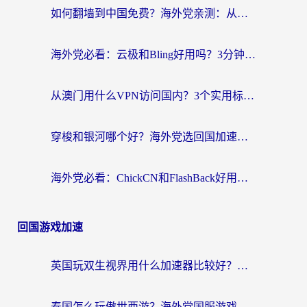
如何翻墙到中国免费？海外党亲测：从踩坑到选对加速器的全攻略
海外党必看：云极和Bling好用吗？3分钟教你选对回国加速器
从澳门用什么VPN访问国内？3个实用标准帮你避开坑，无缝刷剧听歌
穿梭和银河哪个好？海外党选回国加速器的避坑指南，附番茄加速器实测体验
海外党必看：ChickCN和FlashBack好用吗？3招教你选对回国加速器（附云极、HomeCN、斧牛vs艾果对比）
回国游戏加速
英国玩双生视界用什么加速器比较好？海外党亲测有效的国服游戏加速方案
泰国怎么玩傲世西游？海外党国服游戏加速终极攻略（附光明大陆量子特攻实测）