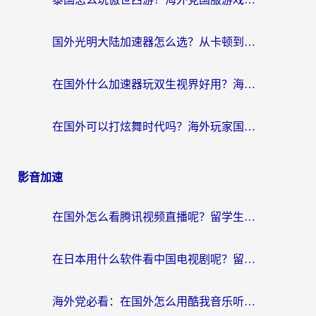
国外光明大陆加速器怎么选？从卡顿到丝滑的终极指南（含德国玩走开外星人墨西哥玩俄罗斯方块技巧）
在国外什么加速器玩双生视界好用？海外党亲测不踩坑的终极指南
在国外可以打炫舞时代吗？海外玩家国服游戏加速全攻略（附实测推荐）
影音加速
在国外怎么看腾讯视频直播呢？留学生亲测有效的回国加速指南
在日本用什么软件看中国电视剧呢？留学生亲测有效的回国加速方案
海外党必看：在国外怎么用酷我音乐听音乐？告别“地区不支持”的实用指南