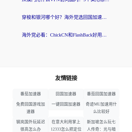
穿梭和银河哪个好？海外党选回国加速器的避坑指南，附番茄加速器实测体验
海外党必看：ChickCN和FlashBack好用吗？3招教你选对回国加速器（附云极、HomeCN、斧牛vs艾果对比）
友情链接
番茄加速器
回国加速器
番茄回国加速器
免费回国游戏加
一键回国加速器
奇迹MU加速用什
速器
么比较好
钢岚国外玩延迟
在意大利用掌上
新加坡怎么玩七
很高怎么办
12333怎么把定位
人传奇：光与暗