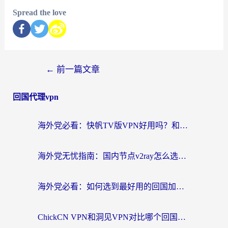
Spread the love
←
前一篇文章
回国代理vpn
海外党必看：快帆TV版VPN好用吗？和快游VPN对比哪个回国效果更好？附实用避坑指南
海外党无忧指南：国内节点v2ray怎么选？一键回国VPN+多场景实测帮你避坑
海外党必看：如何选到最好用的回国加速器？从节点到售后的全维度指南
ChickCN VPN和洞见VPN对比哪个回国效果更好？海外党亲测3款加速器+避坑指南