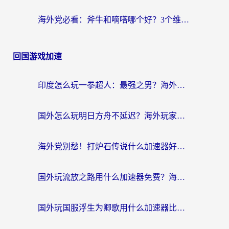
海外党必看：斧牛和嘀嗒哪个好？3个维度教你选对回国加速器
回国游戏加速
印度怎么玩一拳超人：最强之男？海外党国服游戏加速避坑指南
国外怎么玩明日方舟不延迟？海外玩家国服游戏加速终极指南（附DNF梦幻诛仙解决方案）
海外党别愁！打炉石传说什么加速器好用？3个实用技巧解决国服游戏卡顿
国外玩流放之路用什么加速器免费？海外党亲测有效的国服游戏加速指南
国外玩国服浮生为卿歌用什么加速器比较好？海外党亲测不踩坑指南