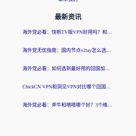
最新资讯
海外党必看：快帆TV版VPN好用吗？和快游VPN对比哪个回国效果更好？附实用避坑指南
海外党无忧指南：国内节点v2ray怎么选？一键回国VPN+多场景实测帮你避坑
海外党必看：如何选到最好用的回国加速器？从节点到售后的全维度指南
ChickCN VPN和洞见VPN对比哪个回国效果更好？海外党亲测3款加速器+避坑指南
海外党必看：斧牛和嘀嗒哪个好？3个维度教你选对回国加速器