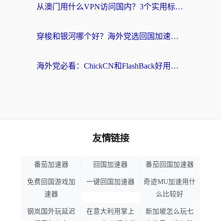
从澳门用什么VPN访问国内？3个实用标准帮你避开坑，无缝刷剧听歌
穿梭和银河哪个好？海外党选回国加速器的避坑指南，附番茄加速器实测体验
海外党必看：ChickCN和FlashBack好用吗？3招教你选对回国加速器（附云极、HomeCN、斧牛vs艾果对比）
友情链接
番茄加速器
回国加速器
番茄回国加速器
免费回国游戏加
一键回国加速器
奇迹MU加速用什
速器
么比较好
钢岚国外玩延迟
在意大利用掌上
新加坡怎么玩七