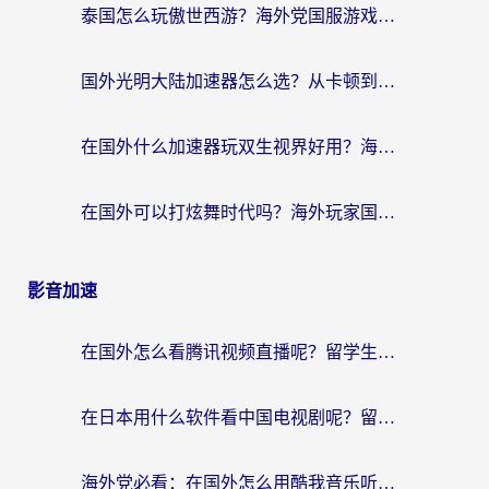
泰国怎么玩傲世西游？海外党国服游戏加速终极攻略（附光明大陆量子特攻实测）
国外光明大陆加速器怎么选？从卡顿到丝滑的终极指南（含德国玩走开外星人墨西哥玩俄罗斯方块技巧）
在国外什么加速器玩双生视界好用？海外党亲测不踩坑的终极指南
在国外可以打炫舞时代吗？海外玩家国服游戏加速全攻略（附实测推荐）
影音加速
在国外怎么看腾讯视频直播呢？留学生亲测有效的回国加速指南
在日本用什么软件看中国电视剧呢？留学生亲测有效的回国加速方案
海外党必看：在国外怎么用酷我音乐听音乐？告别“地区不支持”的实用指南