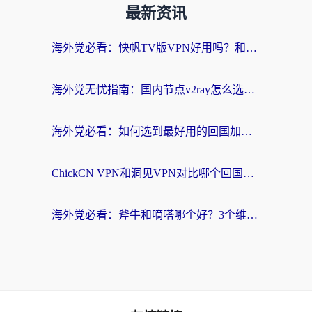
最新资讯
海外党必看：快帆TV版VPN好用吗？和快游VPN对比哪个回国效果更好？附实用避坑指南
海外党无忧指南：国内节点v2ray怎么选？一键回国VPN+多场景实测帮你避坑
海外党必看：如何选到最好用的回国加速器？从节点到售后的全维度指南
ChickCN VPN和洞见VPN对比哪个回国效果更好？海外党亲测3款加速器+避坑指南
海外党必看：斧牛和嘀嗒哪个好？3个维度教你选对回国加速器