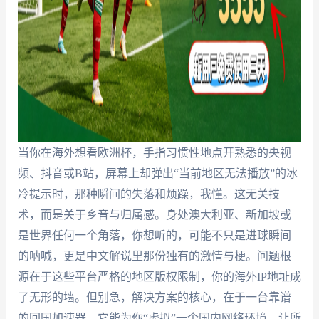
当你在海外想看欧洲杯，手指习惯性地点开熟悉的央视
频、抖音或B站，屏幕上却弹出“当前地区无法播放”的冰
冷提示时，那种瞬间的失落和烦躁，我懂。这无关技
术，而是关于乡音与归属感。身处澳大利亚、新加坡或
是世界任何一个角落，你想听的，可能不只是进球瞬间
的呐喊，更是中文解说里那份独有的激情与梗。问题根
源在于这些平台严格的地区版权限制，你的海外IP地址成
了无形的墙。但别急，解决方案的核心，在于一台靠谱
的回国加速器，它能为你“虚拟”一个国内网络环境，让所