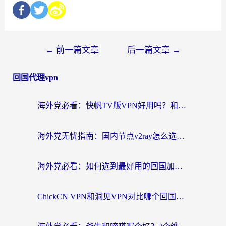
←
前一篇文章
后一篇文章
→
回国代理vpn
海外党必看：快帆TV版VPN好用吗？和快游VPN对比哪个回国效果更好？附实用避坑指南
海外党无忧指南：国内节点v2ray怎么选？一键回国VPN+多场景实测帮你避坑
海外党必看：如何选到最好用的回国加速器？从节点到售后的全维度指南
ChickCN VPN和洞见VPN对比哪个回国效果更好？海外党亲测3款加速器+避坑指南