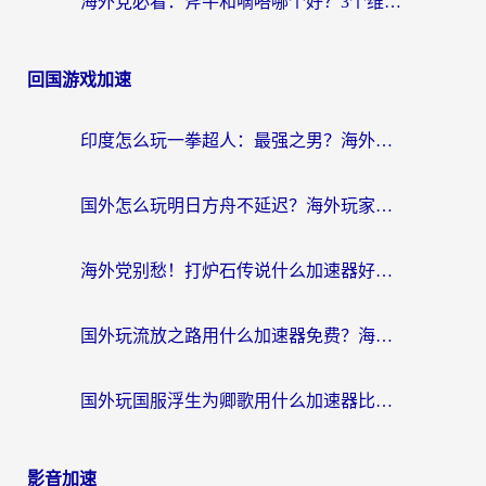
海外党必看：斧牛和嘀嗒哪个好？3个维度教你选对回国加速器
回国游戏加速
印度怎么玩一拳超人：最强之男？海外党国服游戏加速避坑指南
国外怎么玩明日方舟不延迟？海外玩家国服游戏加速终极指南（附DNF梦幻诛仙解决方案）
海外党别愁！打炉石传说什么加速器好用？3个实用技巧解决国服游戏卡顿
国外玩流放之路用什么加速器免费？海外党亲测有效的国服游戏加速指南
国外玩国服浮生为卿歌用什么加速器比较好？海外党亲测不踩坑指南
影音加速