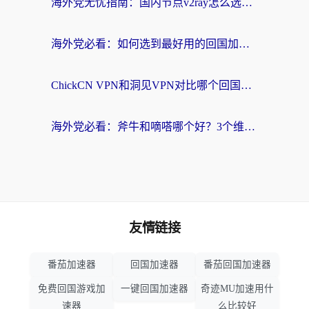
海外党无忧指南：国内节点v2ray怎么选？一键回国VPN+多场景实测帮你避坑
海外党必看：如何选到最好用的回国加速器？从节点到售后的全维度指南
ChickCN VPN和洞见VPN对比哪个回国效果更好？海外党亲测3款加速器+避坑指南
海外党必看：斧牛和嘀嗒哪个好？3个维度教你选对回国加速器
友情链接
番茄加速器
回国加速器
番茄回国加速器
免费回国游戏加
一键回国加速器
奇迹MU加速用什
速器
么比较好