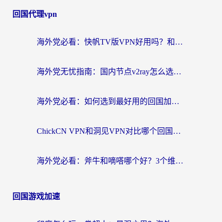
回国代理vpn
海外党必看：快帆TV版VPN好用吗？和快游VPN对比哪个回国效果更好？附实用避坑指南
海外党无忧指南：国内节点v2ray怎么选？一键回国VPN+多场景实测帮你避坑
海外党必看：如何选到最好用的回国加速器？从节点到售后的全维度指南
ChickCN VPN和洞见VPN对比哪个回国效果更好？海外党亲测3款加速器+避坑指南
海外党必看：斧牛和嘀嗒哪个好？3个维度教你选对回国加速器
回国游戏加速