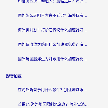
印度怎么玩一拳超人：最强之男？海外党国服游戏加速避坑指南
国外怎么玩明日方舟不延迟？海外玩家国服游戏加速终极指南（附DNF梦幻诛仙解决方案）
海外党别愁！打炉石传说什么加速器好用？3个实用技巧解决国服游戏卡顿
国外玩流放之路用什么加速器免费？海外党亲测有效的国服游戏加速指南
国外玩国服浮生为卿歌用什么加速器比较好？海外党亲测不踩坑指南
影音加速
在海外听音乐用什么软件？别让地域限制断了你的华语歌单
芒果TV海外地区限制怎么办？海外党追剧看片的实用加速器选择指南