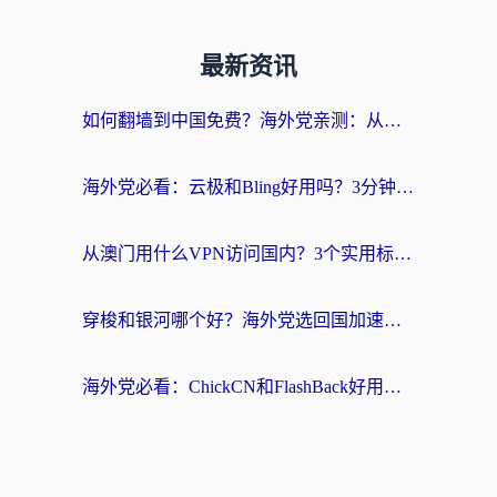
最新资讯
如何翻墙到中国免费？海外党亲测：从踩坑到选对加速器的全攻略
海外党必看：云极和Bling好用吗？3分钟教你选对回国加速器
从澳门用什么VPN访问国内？3个实用标准帮你避开坑，无缝刷剧听歌
穿梭和银河哪个好？海外党选回国加速器的避坑指南，附番茄加速器实测体验
海外党必看：ChickCN和FlashBack好用吗？3招教你选对回国加速器（附云极、HomeCN、斧牛vs艾果对比）