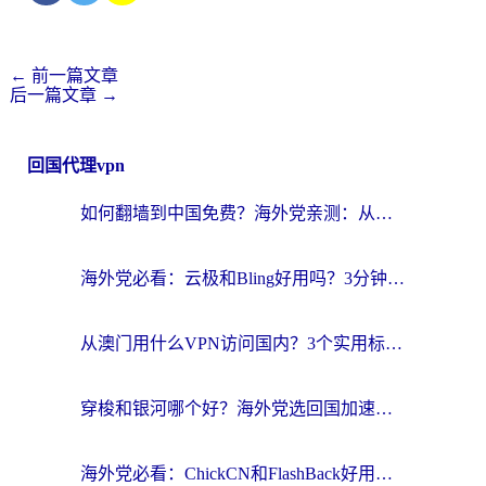
←
前一篇文章
后一篇文章
→
回国代理vpn
如何翻墙到中国免费？海外党亲测：从踩坑到选对加速器的全攻略
海外党必看：云极和Bling好用吗？3分钟教你选对回国加速器
从澳门用什么VPN访问国内？3个实用标准帮你避开坑，无缝刷剧听歌
穿梭和银河哪个好？海外党选回国加速器的避坑指南，附番茄加速器实测体验
海外党必看：ChickCN和FlashBack好用吗？3招教你选对回国加速器（附云极、HomeCN、斧牛vs艾果对比）