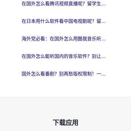
在国外怎么看腾讯视频直播呢？留学生亲测有效的回国加速指南
在日本用什么软件看中国电视剧呢？留学生亲测有效的回国加速方案
海外党必看：在国外怎么用酷我音乐听音乐？告别“地区不支持”的实用指南
在国外怎么能听国内的音乐软件？别让版权限制断了你的“中文歌单”
国外怎么看番剧？别再愁版权限制！一个工具解决所有回国追剧难题
下载应用