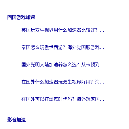
回国游戏加速
英国玩双生视界用什么加速器比较好？海外党亲测有效的国服游戏加速方案
泰国怎么玩傲世西游？海外党国服游戏加速终极攻略（附光明大陆量子特攻实测）
国外光明大陆加速器怎么选？从卡顿到丝滑的终极指南（含德国玩走开外星人墨西哥玩俄罗斯方块技巧）
在国外什么加速器玩双生视界好用？海外党亲测不踩坑的终极指南
在国外可以打炫舞时代吗？海外玩家国服游戏加速全攻略（附实测推荐）
影音加速