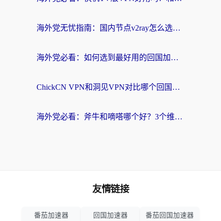
海外党无忧指南：国内节点v2ray怎么选？一键回国VPN+多场景实测帮你避坑
海外党必看：如何选到最好用的回国加速器？从节点到售后的全维度指南
ChickCN VPN和洞见VPN对比哪个回国效果更好？海外党亲测3款加速器+避坑指南
海外党必看：斧牛和嘀嗒哪个好？3个维度教你选对回国加速器
友情链接
番茄加速器
回国加速器
番茄回国加速器