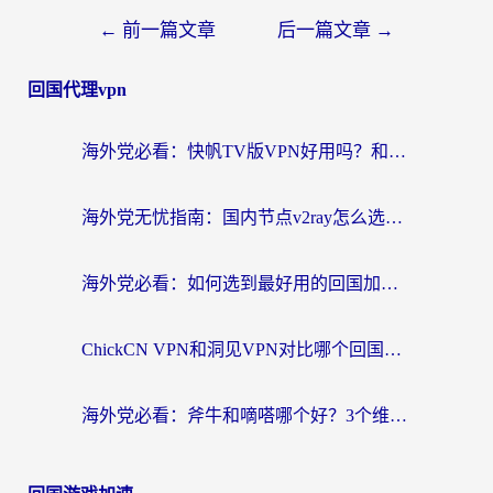
←
前一篇文章
后一篇文章
→
回国代理vpn
海外党必看：快帆TV版VPN好用吗？和快游VPN对比哪个回国效果更好？附实用避坑指南
海外党无忧指南：国内节点v2ray怎么选？一键回国VPN+多场景实测帮你避坑
海外党必看：如何选到最好用的回国加速器？从节点到售后的全维度指南
ChickCN VPN和洞见VPN对比哪个回国效果更好？海外党亲测3款加速器+避坑指南
海外党必看：斧牛和嘀嗒哪个好？3个维度教你选对回国加速器