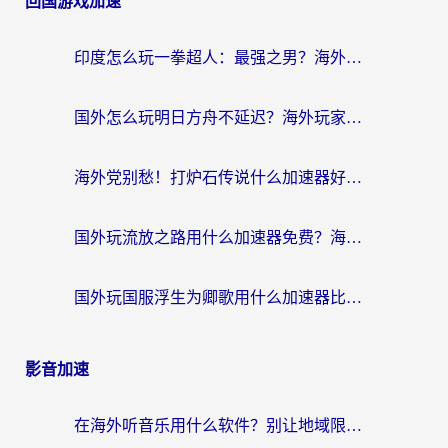
回国游戏加速
印度怎么玩一拳超人：最强之男？海外党国服游戏加速避坑指南
国外怎么玩明日方舟不延迟？海外玩家国服游戏加速终极指南（附DNF梦幻诛仙解决方案）
海外党别愁！打炉石传说什么加速器好用？3个实用技巧解决国服游戏卡顿
国外玩流放之路用什么加速器免费？海外党亲测有效的国服游戏加速指南
国外玩国服浮生为卿歌用什么加速器比较好？海外党亲测不踩坑指南
影音加速
在海外听音乐用什么软件？别让地域限制断了你的华语歌单