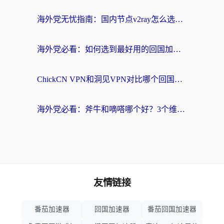
海外党无忧指南：国内节点v2ray怎么选？一键回国VPN+多场景实测帮你避坑
海外党必看：如何选到最好用的回国加速器？从节点到售后的全维度指南
ChickCN VPN和洞见VPN对比哪个回国效果更好？海外党亲测3款加速器+避坑指南
海外党必看：斧牛和嘀嗒哪个好？3个维度教你选对回国加速器
友情链接
番茄加速器
回国加速器
番茄回国加速器