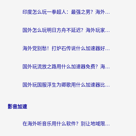
印度怎么玩一拳超人：最强之男？海外党国服游戏加速避坑指南
国外怎么玩明日方舟不延迟？海外玩家国服游戏加速终极指南（附DNF梦幻诛仙解决方案）
海外党别愁！打炉石传说什么加速器好用？3个实用技巧解决国服游戏卡顿
国外玩流放之路用什么加速器免费？海外党亲测有效的国服游戏加速指南
国外玩国服浮生为卿歌用什么加速器比较好？海外党亲测不踩坑指南
影音加速
在海外听音乐用什么软件？别让地域限制断了你的华语歌单