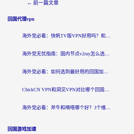
←
前一篇文章
回国代理vpn
海外党必看：快帆TV版VPN好用吗？和快游VPN对比哪个回国效果更好？附实用避坑指南
海外党无忧指南：国内节点v2ray怎么选？一键回国VPN+多场景实测帮你避坑
海外党必看：如何选到最好用的回国加速器？从节点到售后的全维度指南
ChickCN VPN和洞见VPN对比哪个回国效果更好？海外党亲测3款加速器+避坑指南
海外党必看：斧牛和嘀嗒哪个好？3个维度教你选对回国加速器
回国游戏加速