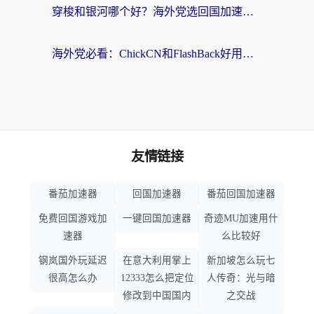
穿梭和银河哪个好？海外党选回国加速器的避坑指南，附番茄加速器实测体验
海外党必看：ChickCN和FlashBack好用吗？3招教你选对回国加速器（附云极、HomeCN、斧牛vs艾果对比）
友情链接
番茄加速器
回国加速器
番茄回国加速器
免费回国游戏加
一键回国加速器
奇迹MU加速用什
速器
么比较好
钢岚国外玩延迟
在意大利用掌上
新加坡怎么玩七
很高怎么办
12333怎么把定位
人传奇：光与暗
修改到中国国内
之交战