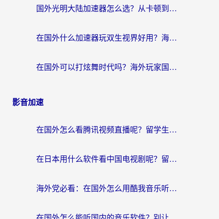
国外光明大陆加速器怎么选？从卡顿到丝滑的终极指南（含德国玩走开外星人墨西哥玩俄罗斯方块技巧）
在国外什么加速器玩双生视界好用？海外党亲测不踩坑的终极指南
在国外可以打炫舞时代吗？海外玩家国服游戏加速全攻略（附实测推荐）
影音加速
在国外怎么看腾讯视频直播呢？留学生亲测有效的回国加速指南
在日本用什么软件看中国电视剧呢？留学生亲测有效的回国加速方案
海外党必看：在国外怎么用酷我音乐听音乐？告别“地区不支持”的实用指南
在国外怎么能听国内的音乐软件？别让版权限制断了你的“中文歌单”