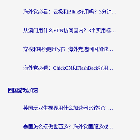
海外党必看：云极和Bling好用吗？3分钟教你选对回国加速器
从澳门用什么VPN访问国内？3个实用标准帮你避开坑，无缝刷剧听歌
穿梭和银河哪个好？海外党选回国加速器的避坑指南，附番茄加速器实测体验
海外党必看：ChickCN和FlashBack好用吗？3招教你选对回国加速器（附云极、HomeCN、斧牛vs艾果对比）
回国游戏加速
英国玩双生视界用什么加速器比较好？海外党亲测有效的国服游戏加速方案
泰国怎么玩傲世西游？海外党国服游戏加速终极攻略（附光明大陆量子特攻实测）