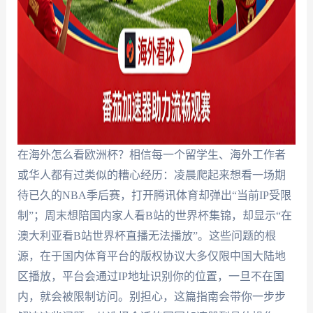
在海外怎么看欧洲杯？相信每一个留学生、海外工作者
或华人都有过类似的糟心经历：凌晨爬起来想看一场期
待已久的NBA季后赛，打开腾讯体育却弹出“当前IP受限
制”；周末想陪国内家人看B站的世界杯集锦，却显示“在
澳大利亚看B站世界杯直播无法播放”。这些问题的根
源，在于国内体育平台的版权协议大多仅限中国大陆地
区播放，平台会通过IP地址识别你的位置，一旦不在国
内，就会被限制访问。别担心，这篇指南会带你一步步