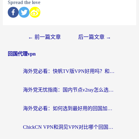
Spread the love
←
前一篇文章
后一篇文章
→
回国代理vpn
海外党必看：快帆TV版VPN好用吗？和快游VPN对比哪个回国效果更好？附实用避坑指南
海外党无忧指南：国内节点v2ray怎么选？一键回国VPN+多场景实测帮你避坑
海外党必看：如何选到最好用的回国加速器？从节点到售后的全维度指南
ChickCN VPN和洞见VPN对比哪个回国效果更好？海外党亲测3款加速器+避坑指南