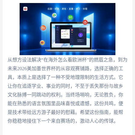
从想方设法解决“在海外怎么看欧洲杯”的燃眉之急，到为
未来2026美加墨世界杯的从容观赛铺路，选择正确的工
具，本质上是选择了一种不受地理限制的生活方式。它
让你在追逐学业、事业的同时，不至于丢失那份与故乡
文化脉搏一同跳动的权利。当终场哨响，无论胜负，你
能在熟悉的语言氛围里品味喜悦或遗憾，这份共鸣，便
是技术带给远方游子最好的慰藉。希望这份指南，能帮
你稳稳地接住下一个来自赛场的，激动人心的传球。