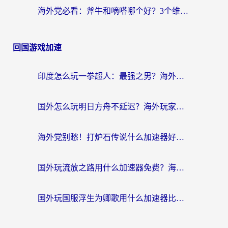
海外党必看：斧牛和嘀嗒哪个好？3个维度教你选对回国加速器
回国游戏加速
印度怎么玩一拳超人：最强之男？海外党国服游戏加速避坑指南
国外怎么玩明日方舟不延迟？海外玩家国服游戏加速终极指南（附DNF梦幻诛仙解决方案）
海外党别愁！打炉石传说什么加速器好用？3个实用技巧解决国服游戏卡顿
国外玩流放之路用什么加速器免费？海外党亲测有效的国服游戏加速指南
国外玩国服浮生为卿歌用什么加速器比较好？海外党亲测不踩坑指南