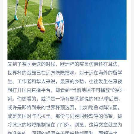
又到了赛季更迭的时候，欧洲杯的喧嚣仿佛还在耳边，
世界杯的战鼓已在远方隐隐擂响。对于远在海外的留学
生、工作者和华人来说，最深的乡愁，往往发生在深夜
想打开国内直播平台，却看到“当前地区不可播放”的那一
刻。你想看的，或许是一场有熟悉解说的NBA季后赛，
或许是即将到来的世界杯预选赛，比如秘鲁对阵法国，
或是美国对阵巴拉圭。那份与同胞同频欢呼的渴望，被
冷冰冰的地域限制挡在了门外。别急，这篇文章就是为
你准备的。问题的根源在于版权地域限制，而解决之