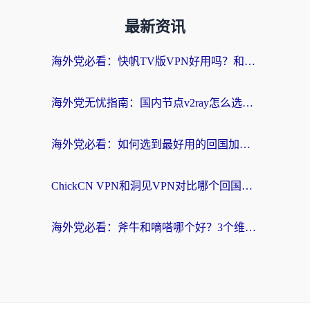
最新资讯
海外党必看：快帆TV版VPN好用吗？和快游VPN对比哪个回国效果更好？附实用避坑指南
海外党无忧指南：国内节点v2ray怎么选？一键回国VPN+多场景实测帮你避坑
海外党必看：如何选到最好用的回国加速器？从节点到售后的全维度指南
ChickCN VPN和洞见VPN对比哪个回国效果更好？海外党亲测3款加速器+避坑指南
海外党必看：斧牛和嘀嗒哪个好？3个维度教你选对回国加速器