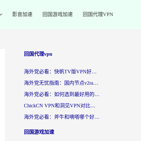
影音加速
回国游戏加速
回国代理VPN
回国代理vpn
海外党必看：快帆TV版VPN好用吗？和快游VPN对比哪个回国效果更好？附实用避坑指南
海外党无忧指南：国内节点v2ray怎么选？一键回国VPN+多场景实测帮你避坑
海外党必看：如何选到最好用的回国加速器？从节点到售后的全维度指南
ChickCN VPN和洞见VPN对比哪个回国效果更好？海外党亲测3款加速器+避坑指南
海外党必看：斧牛和嘀嗒哪个好？3个维度教你选对回国加速器
回国游戏加速