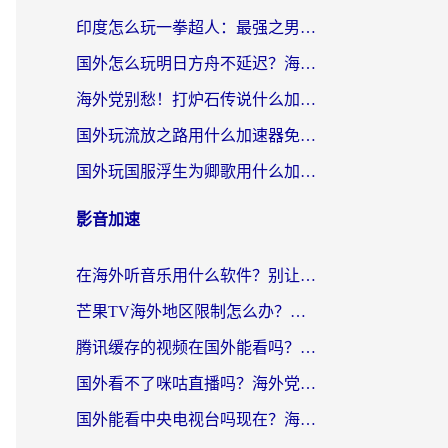
印度怎么玩一拳超人：最强之男？海外党国服游戏加速避坑指南
国外怎么玩明日方舟不延迟？海外玩家国服游戏加速终极指南（附DNF梦幻诛仙解决方案）
海外党别愁！打炉石传说什么加速器好用？3个实用技巧解决国服游戏卡顿
国外玩流放之路用什么加速器免费？海外党亲测有效的国服游戏加速指南
国外玩国服浮生为卿歌用什么加速器比较好？海外党亲测不踩坑指南
影音加速
在海外听音乐用什么软件？别让地域限制断了你的华语歌单
芒果TV海外地区限制怎么办？海外党追剧看片的实用加速器选择指南
腾讯缓存的视频在国外能看吗？海外党追剧看片的终极解决方案
国外看不了咪咕直播吗？海外党追剧看片的加速器选择指南
国外能看中央电视台吗现在？海外党追剧看央视的实用指南