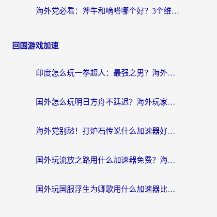
海外党必看：斧牛和嘀嗒哪个好？3个维度教你选对回国加速器
回国游戏加速
印度怎么玩一拳超人：最强之男？海外党国服游戏加速避坑指南
国外怎么玩明日方舟不延迟？海外玩家国服游戏加速终极指南（附DNF梦幻诛仙解决方案）
海外党别愁！打炉石传说什么加速器好用？3个实用技巧解决国服游戏卡顿
国外玩流放之路用什么加速器免费？海外党亲测有效的国服游戏加速指南
国外玩国服浮生为卿歌用什么加速器比较好？海外党亲测不踩坑指南