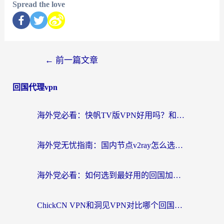
Spread the love
←
前一篇文章
回国代理vpn
海外党必看：快帆TV版VPN好用吗？和快游VPN对比哪个回国效果更好？附实用避坑指南
海外党无忧指南：国内节点v2ray怎么选？一键回国VPN+多场景实测帮你避坑
海外党必看：如何选到最好用的回国加速器？从节点到售后的全维度指南
ChickCN VPN和洞见VPN对比哪个回国效果更好？海外党亲测3款加速器+避坑指南