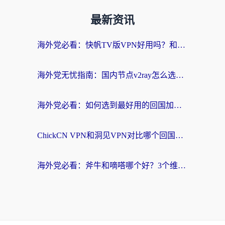
最新资讯
海外党必看：快帆TV版VPN好用吗？和快游VPN对比哪个回国效果更好？附实用避坑指南
海外党无忧指南：国内节点v2ray怎么选？一键回国VPN+多场景实测帮你避坑
海外党必看：如何选到最好用的回国加速器？从节点到售后的全维度指南
ChickCN VPN和洞见VPN对比哪个回国效果更好？海外党亲测3款加速器+避坑指南
海外党必看：斧牛和嘀嗒哪个好？3个维度教你选对回国加速器