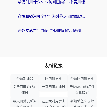
从澳门用什么VPN访问国内？3个实用标准帮你避开坑，无缝刷剧听歌
穿梭和银河哪个好？海外党选回国加速器的避坑指南，附番茄加速器实测体验
海外党必看：ChickCN和FlashBack好用吗？3招教你选对回国加速器（附云极、HomeCN、斧牛vs艾果对比）
友情链接
番茄加速器
回国加速器
番茄回国加速器
免费回国游戏加
一键回国加速器
奇迹MU加速用什
速器
么比较好
钢岚国外玩延迟
在意大利用掌上
新加坡怎么玩七