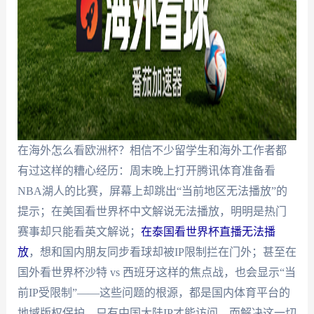
在海外怎么看欧洲杯？相信不少留学生和海外工作者都
有过这样的糟心经历：周末晚上打开腾讯体育准备看
NBA湖人的比赛，屏幕上却跳出“当前地区无法播放”的
提示；在美国看世界杯中文解说无法播放，明明是热门
赛事却只能看英文解说；
在泰国看世界杯直播无法播
放
，想和国内朋友同步看球却被IP限制拦在门外；甚至在
国外看世界杯沙特 vs 西班牙这样的焦点战，也会显示“当
前IP受限制”——这些问题的根源，都是国内体育平台的
地域版权保护，只有中国大陆IP才能访问。而解决这一切