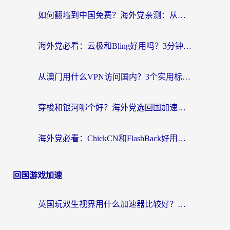
如何翻墙到中国免费？海外党亲测：从踩坑到选对加速器的全攻略
海外党必看：云极和Bling好用吗？3分钟教你选对回国加速器
从澳门用什么VPN访问国内？3个实用标准帮你避开坑，无缝刷剧听歌
穿梭和银河哪个好？海外党选回国加速器的避坑指南，附番茄加速器实测体验
海外党必看：ChickCN和FlashBack好用吗？3招教你选对回国加速器（附云极、HomeCN、斧牛vs艾果对比）
回国游戏加速
英国玩双生视界用什么加速器比较好？海外党亲测有效的国服游戏加速方案