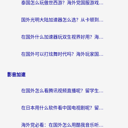
泰国怎么玩傲世西游？海外党国服游戏加速终极攻略（附光明大陆量子特攻实测）
国外光明大陆加速器怎么选？从卡顿到丝滑的终极指南（含德国玩走开外星人墨西哥玩俄罗斯方块技巧）
在国外什么加速器玩双生视界好用？海外党亲测不踩坑的终极指南
在国外可以打炫舞时代吗？海外玩家国服游戏加速全攻略（附实测推荐）
影音加速
在国外怎么看腾讯视频直播呢？留学生亲测有效的回国加速指南
在日本用什么软件看中国电视剧呢？留学生亲测有效的回国加速方案
海外党必看：在国外怎么用酷我音乐听音乐？告别“地区不支持”的实用指南