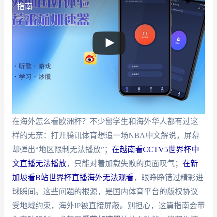
指南
在海外怎么看欧洲杯？不少留学生和海外华人都有过这
样的无奈：打开腾讯体育想追一场NBA中文解说，屏幕
却弹出“地区限制无法播放”；
在越南看CCTV5世界杯中
文直播无法播放
，只能对着加载失败的页面叹气；
在新
加坡看B站世界杯直播海外无法观看
，眼睁睁错过精彩进
球瞬间。这些问题的根源，是国内体育平台的版权协议
受地域约束，海外IP被直接屏蔽。别担心，这篇指南会带