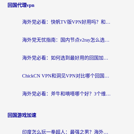
回国代理vpn
海外党必看：快帆TV版VPN好用吗？和快游VPN对比哪个回国效果更好？附实用避坑指南
海外党无忧指南：国内节点v2ray怎么选？一键回国VPN+多场景实测帮你避坑
海外党必看：如何选到最好用的回国加速器？从节点到售后的全维度指南
ChickCN VPN和洞见VPN对比哪个回国效果更好？海外党亲测3款加速器+避坑指南
海外党必看：斧牛和嘀嗒哪个好？3个维度教你选对回国加速器
回国游戏加速
印度怎么玩一拳超人：最强之男？海外党国服游戏加速避坑指南