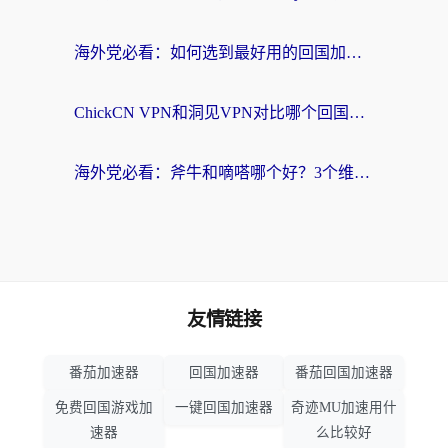
海外党必看：如何选到最好用的回国加速器？从节点到售后的全维度指南
ChickCN VPN和洞见VPN对比哪个回国效果更好？海外党亲测3款加速器+避坑指南
海外党必看：斧牛和嘀嗒哪个好？3个维度教你选对回国加速器
友情链接
番茄加速器
回国加速器
番茄回国加速器
免费回国游戏加
一键回国加速器
奇迹MU加速用什
速器
么比较好