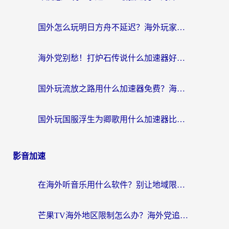
国外怎么玩明日方舟不延迟？海外玩家国服游戏加速终极指南（附DNF梦幻诛仙解决方案）
海外党别愁！打炉石传说什么加速器好用？3个实用技巧解决国服游戏卡顿
国外玩流放之路用什么加速器免费？海外党亲测有效的国服游戏加速指南
国外玩国服浮生为卿歌用什么加速器比较好？海外党亲测不踩坑指南
影音加速
在海外听音乐用什么软件？别让地域限制断了你的华语歌单
芒果TV海外地区限制怎么办？海外党追剧看片的实用加速器选择指南