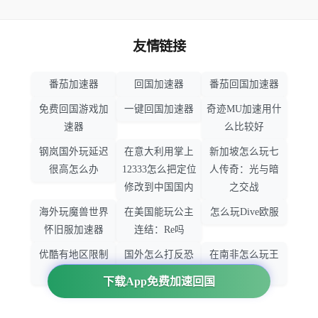
友情链接
番茄加速器
回国加速器
番茄回国加速器
免费回国游戏加
一键回国加速器
奇迹MU加速用什
速器
么比较好
钢岚国外玩延迟
在意大利用掌上
新加坡怎么玩七
很高怎么办
12333怎么把定位
人传奇：光与暗
修改到中国国内
之交战
海外玩魔兽世界
在美国能玩公主
怎么玩Dive欧服
怀旧服加速器
连结：Re吗
优酷有地区限制
国外怎么打反恐
在南非怎么玩王
吗
精英：全球攻势
者荣耀
下载App免费加速回国