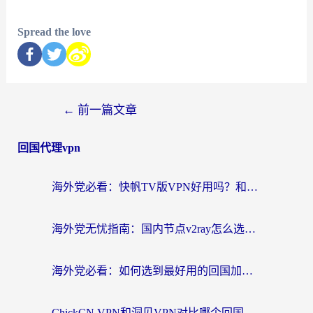
Spread the love
←
前一篇文章
回国代理vpn
海外党必看：快帆TV版VPN好用吗？和快游VPN对比哪个回国效果更好？附实用避坑指南
海外党无忧指南：国内节点v2ray怎么选？一键回国VPN+多场景实测帮你避坑
海外党必看：如何选到最好用的回国加速器？从节点到售后的全维度指南
ChickCN VPN和洞见VPN对比哪个回国效果更好？海外党亲测3款加速器+避坑指南