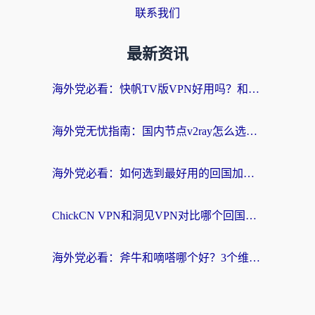
联系我们
最新资讯
海外党必看：快帆TV版VPN好用吗？和快游VPN对比哪个回国效果更好？附实用避坑指南
海外党无忧指南：国内节点v2ray怎么选？一键回国VPN+多场景实测帮你避坑
海外党必看：如何选到最好用的回国加速器？从节点到售后的全维度指南
ChickCN VPN和洞见VPN对比哪个回国效果更好？海外党亲测3款加速器+避坑指南
海外党必看：斧牛和嘀嗒哪个好？3个维度教你选对回国加速器