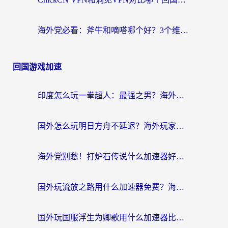
海外党必看：斧牛和嘀嗒哪个好？3个维度教你选对回国加速器
回国游戏加速
印度怎么玩一拳超人：最强之男？海外党国服游戏加速避坑指南
国外怎么玩明日方舟不延迟？海外玩家国服游戏加速终极指南（附DNF梦幻诛仙解决方案）
海外党别愁！打炉石传说什么加速器好用？3个实用技巧解决国服游戏卡顿
国外玩流放之路用什么加速器免费？海外党亲测有效的国服游戏加速指南
国外玩国服浮生为卿歌用什么加速器比较好？海外党亲测不踩坑指南