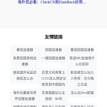
海外党必看：ChickCN和FlashBack好用吗？3招教你选对回国加速器（附云极、HomeCN、斧牛vs艾果对比）
友情链接
番茄加速器
回国加速器
番茄回国加速器
免费回国游戏加
一键回国加速器
奇迹MU加速用什
速器
么比较好
钢岚国外玩延迟
在意大利用掌上
新加坡怎么玩七
很高怎么办
12333怎么把定位
人传奇：光与暗
修改到中国国内
之交战
海外玩魔兽世界
在美国能玩公主
怎么玩Dive欧服
怀旧服加速器
连结：Re吗