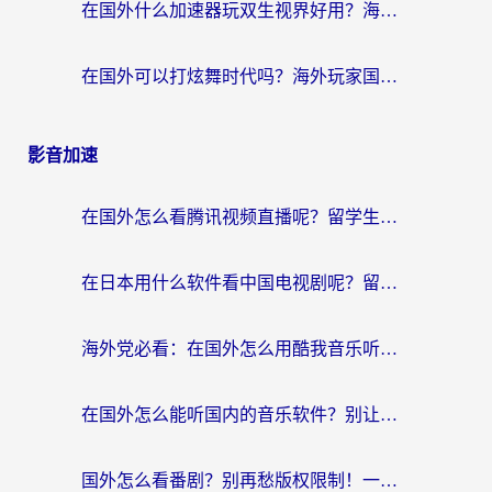
在国外什么加速器玩双生视界好用？海外党亲测不踩坑的终极指南
在国外可以打炫舞时代吗？海外玩家国服游戏加速全攻略（附实测推荐）
影音加速
在国外怎么看腾讯视频直播呢？留学生亲测有效的回国加速指南
在日本用什么软件看中国电视剧呢？留学生亲测有效的回国加速方案
海外党必看：在国外怎么用酷我音乐听音乐？告别“地区不支持”的实用指南
在国外怎么能听国内的音乐软件？别让版权限制断了你的“中文歌单”
国外怎么看番剧？别再愁版权限制！一个工具解决所有回国追剧难题