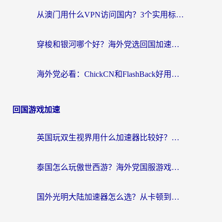
从澳门用什么VPN访问国内？3个实用标准帮你避开坑，无缝刷剧听歌
穿梭和银河哪个好？海外党选回国加速器的避坑指南，附番茄加速器实测体验
海外党必看：ChickCN和FlashBack好用吗？3招教你选对回国加速器（附云极、HomeCN、斧牛vs艾果对比）
回国游戏加速
英国玩双生视界用什么加速器比较好？海外党亲测有效的国服游戏加速方案
泰国怎么玩傲世西游？海外党国服游戏加速终极攻略（附光明大陆量子特攻实测）
国外光明大陆加速器怎么选？从卡顿到丝滑的终极指南（含德国玩走开外星人墨西哥玩俄罗斯方块技巧）