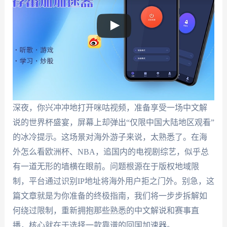
深夜，你兴冲冲地打开咪咕视频，准备享受一场中文解
说的世界杯盛宴，屏幕上却弹出“仅限中国大陆地区观看”
的冰冷提示。这场景对海外游子来说，太熟悉了。在海
外怎么看欧洲杯、NBA，追国内的电视剧综艺，似乎总
有一道无形的墙横在眼前。问题根源在于版权地域限
制，平台通过识别IP地址将海外用户拒之门外。别急，这
篇文章就是为你准备的终极指南，我们将一步步拆解如
何绕过限制，重新拥抱那些熟悉的中文解说和赛事直
播，核心就在于选择一款靠谱的回国加速器。