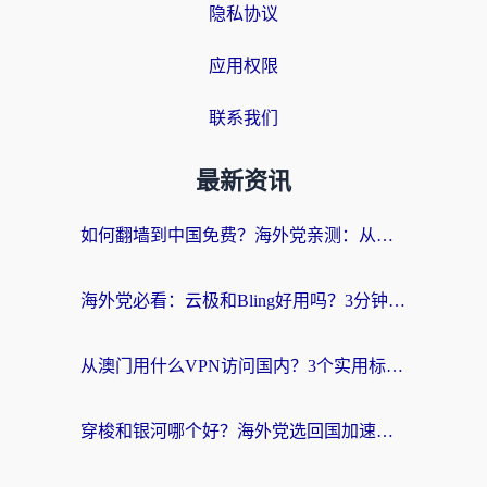
隐私协议
应用权限
联系我们
最新资讯
如何翻墙到中国免费？海外党亲测：从踩坑到选对加速器的全攻略
海外党必看：云极和Bling好用吗？3分钟教你选对回国加速器
从澳门用什么VPN访问国内？3个实用标准帮你避开坑，无缝刷剧听歌
穿梭和银河哪个好？海外党选回国加速器的避坑指南，附番茄加速器实测体验