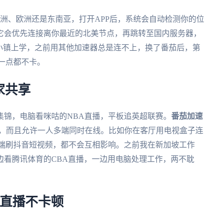
美洲、欧洲还是东南亚，打开APP后，系统会自动检测你的位
它会优先连接离你最近的北美节点，再跳转至国内服务器，
小镇上学，之前用其他加速器总是连不上，换了番茄后，第
一点都不卡。
家共享
集锦，电脑看咪咕的NBA直播，平板追英超联赛。
番茄加速
ac四大系统，而且允许一人多端同时在线。比如你在客厅用电视盒子连
OS端刷抖音短视频，都不会互相影响。之前我在新加坡工作
边看腾讯体育的CBA直播，一边用电脑处理工作，两不耽
看直播不卡顿