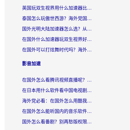
英国玩双生视界用什么加速器比较好？海外党亲测有效的国服游戏加速方案
泰国怎么玩傲世西游？海外党国服游戏加速终极攻略（附光明大陆量子特攻实测）
国外光明大陆加速器怎么选？从卡顿到丝滑的终极指南（含德国玩走开外星人墨西哥玩俄罗斯方块技巧）
在国外什么加速器玩双生视界好用？海外党亲测不踩坑的终极指南
在国外可以打炫舞时代吗？海外玩家国服游戏加速全攻略（附实测推荐）
影音加速
在国外怎么看腾讯视频直播呢？留学生亲测有效的回国加速指南
在日本用什么软件看中国电视剧呢？留学生亲测有效的回国加速方案
海外党必看：在国外怎么用酷我音乐听音乐？告别“地区不支持”的实用指南
在国外怎么能听国内的音乐软件？别让版权限制断了你的“中文歌单”
国外怎么看番剧？别再愁版权限制！一个工具解决所有回国追剧难题