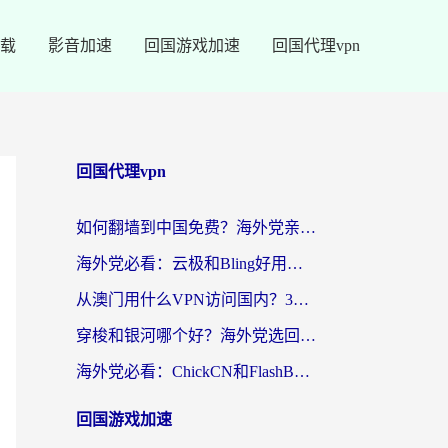
载
影音加速
回国游戏加速
回国代理vpn
回国代理vpn
如何翻墙到中国免费？海外党亲测：从踩坑到选对加速器的全攻略
海外党必看：云极和Bling好用吗？3分钟教你选对回国加速器
从澳门用什么VPN访问国内？3个实用标准帮你避开坑，无缝刷剧听歌
穿梭和银河哪个好？海外党选回国加速器的避坑指南，附番茄加速器实测体验
海外党必看：ChickCN和FlashBack好用吗？3招教你选对回国加速器（附云极、HomeCN、斧牛vs艾果对比）
回国游戏加速