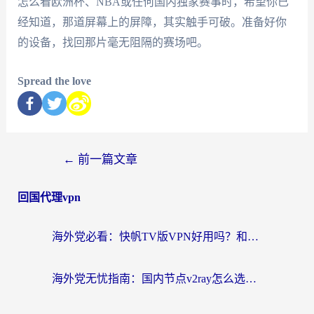
怎么看欧洲杯、NBA或任何国内独家赛事时，希望你已
经知道，那道屏幕上的屏障，其实触手可破。准备好你
的设备，找回那片毫无阻隔的赛场吧。
Spread the love
←
前一篇文章
回国代理vpn
海外党必看：快帆TV版VPN好用吗？和快游VPN对比哪个回国效果更好？附实用避坑指南
海外党无忧指南：国内节点v2ray怎么选？一键回国VPN+多场景实测帮你避坑