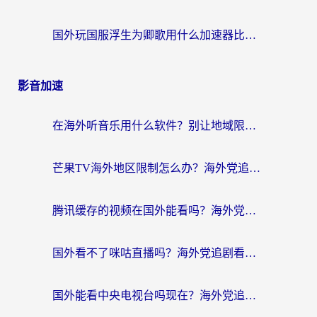
国外玩国服浮生为卿歌用什么加速器比较好？海外党亲测不踩坑指南
影音加速
在海外听音乐用什么软件？别让地域限制断了你的华语歌单
芒果TV海外地区限制怎么办？海外党追剧看片的实用加速器选择指南
腾讯缓存的视频在国外能看吗？海外党追剧看片的终极解决方案
国外看不了咪咕直播吗？海外党追剧看片的加速器选择指南
国外能看中央电视台吗现在？海外党追剧看央视的实用指南