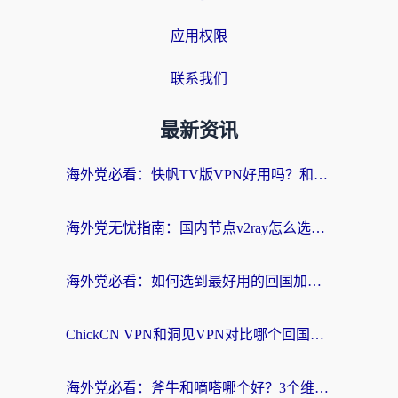
应用权限
联系我们
最新资讯
海外党必看：快帆TV版VPN好用吗？和快游VPN对比哪个回国效果更好？附实用避坑指南
海外党无忧指南：国内节点v2ray怎么选？一键回国VPN+多场景实测帮你避坑
海外党必看：如何选到最好用的回国加速器？从节点到售后的全维度指南
ChickCN VPN和洞见VPN对比哪个回国效果更好？海外党亲测3款加速器+避坑指南
海外党必看：斧牛和嘀嗒哪个好？3个维度教你选对回国加速器