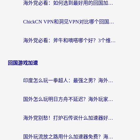
海外党必看：如何选到最好用的回国加速器？从节点到售后的全维度指南
ChickCN VPN和洞见VPN对比哪个回国效果更好？海外党亲测3款加速器+避坑指南
海外党必看：斧牛和嘀嗒哪个好？3个维度教你选对回国加速器
回国游戏加速
印度怎么玩一拳超人：最强之男？海外党国服游戏加速避坑指南
国外怎么玩明日方舟不延迟？海外玩家国服游戏加速终极指南（附DNF梦幻诛仙解决方案）
海外党别愁！打炉石传说什么加速器好用？3个实用技巧解决国服游戏卡顿
国外玩流放之路用什么加速器免费？海外党亲测有效的国服游戏加速指南