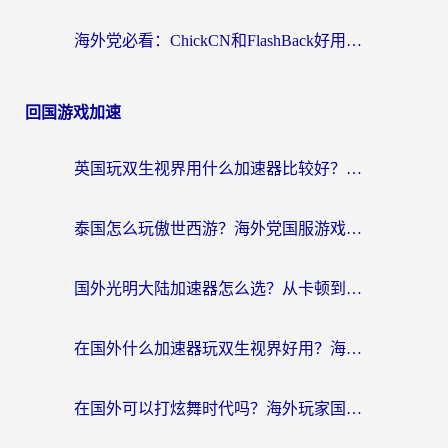
海外党必看：ChickCN和FlashBack好用吗？3招教你选对回国加速器（附云极、HomeCN、斧牛vs艾果对比）
回国游戏加速
英国玩双生视界用什么加速器比较好？海外党亲测有效的国服游戏加速方案
泰国怎么玩傲世西游？海外党国服游戏加速终极攻略（附光明大陆量子特攻实测）
国外光明大陆加速器怎么选？从卡顿到丝滑的终极指南（含德国玩走开外星人墨西哥玩俄罗斯方块技巧）
在国外什么加速器玩双生视界好用？海外党亲测不踩坑的终极指南
在国外可以打炫舞时代吗？海外玩家国服游戏加速全攻略（附实测推荐）