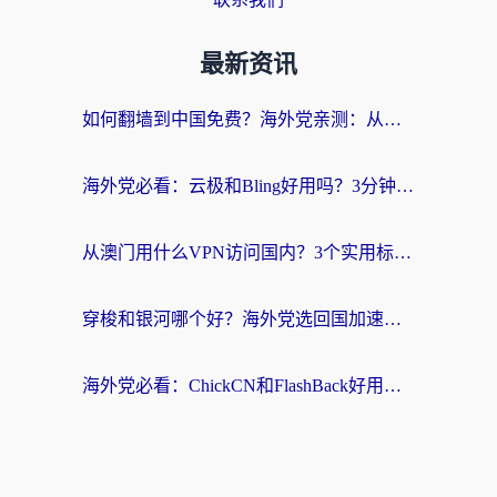
最新资讯
如何翻墙到中国免费？海外党亲测：从踩坑到选对加速器的全攻略
海外党必看：云极和Bling好用吗？3分钟教你选对回国加速器
从澳门用什么VPN访问国内？3个实用标准帮你避开坑，无缝刷剧听歌
穿梭和银河哪个好？海外党选回国加速器的避坑指南，附番茄加速器实测体验
海外党必看：ChickCN和FlashBack好用吗？3招教你选对回国加速器（附云极、HomeCN、斧牛vs艾果对比）