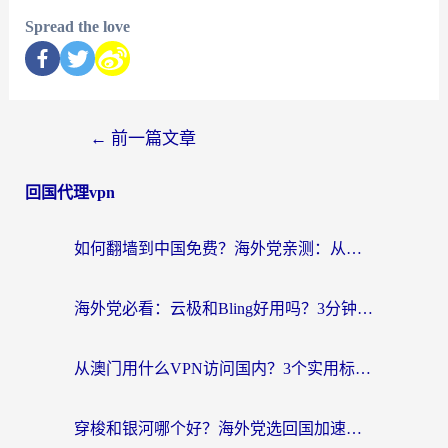
Spread the love
←
前一篇文章
回国代理vpn
如何翻墙到中国免费？海外党亲测：从踩坑到选对加速器的全攻略
海外党必看：云极和Bling好用吗？3分钟教你选对回国加速器
从澳门用什么VPN访问国内？3个实用标准帮你避开坑，无缝刷剧听歌
穿梭和银河哪个好？海外党选回国加速器的避坑指南，附番茄加速器实测体验