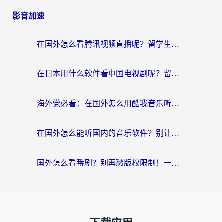
影音加速
在国外怎么看腾讯视频直播呢？留学生亲测有效的回国加速指南
在日本用什么软件看中国电视剧呢？留学生亲测有效的回国加速方案
海外党必看：在国外怎么用酷我音乐听音乐？告别“地区不支持”的实用指南
在国外怎么能听国内的音乐软件？别让版权限制断了你的“中文歌单”
国外怎么看番剧？别再愁版权限制！一个工具解决所有回国追剧难题