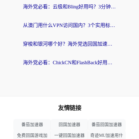
海外党必看：云极和Bling好用吗？3分钟教你选对回国加速器
从澳门用什么VPN访问国内？3个实用标准帮你避开坑，无缝刷剧听歌
穿梭和银河哪个好？海外党选回国加速器的避坑指南，附番茄加速器实测体验
海外党必看：ChickCN和FlashBack好用吗？3招教你选对回国加速器（附云极、HomeCN、斧牛vs艾果对比）
友情链接
番茄加速器
回国加速器
番茄回国加速器
免费回国游戏加
一键回国加速器
奇迹MU加速用什