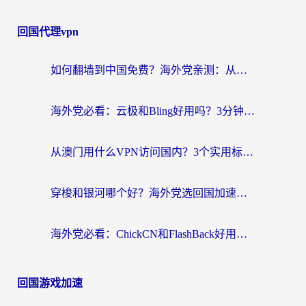
回国代理vpn
如何翻墙到中国免费？海外党亲测：从踩坑到选对加速器的全攻略
海外党必看：云极和Bling好用吗？3分钟教你选对回国加速器
从澳门用什么VPN访问国内？3个实用标准帮你避开坑，无缝刷剧听歌
穿梭和银河哪个好？海外党选回国加速器的避坑指南，附番茄加速器实测体验
海外党必看：ChickCN和FlashBack好用吗？3招教你选对回国加速器（附云极、HomeCN、斧牛vs艾果对比）
回国游戏加速