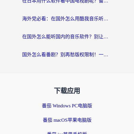
在日本用什么软件看中国电视剧呢？留学生亲测有效的回国加速方案
海外党必看：在国外怎么用酷我音乐听音乐？告别“地区不支持”的实用指南
在国外怎么能听国内的音乐软件？别让版权限制断了你的“中文歌单”
国外怎么看番剧？别再愁版权限制！一个工具解决所有回国追剧难题
下载应用
番茄 Windows PC电脑版
番茄 macOS苹果电脑版