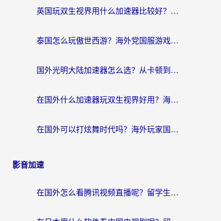
英国玩双生视界用什么加速器比较好？海外党亲测有效的国服游戏加速方案
泰国怎么玩傲世西游？海外党国服游戏加速终极攻略（附光明大陆量子特攻实测）
国外光明大陆加速器怎么选？从卡顿到丝滑的终极指南（含德国玩走开外星人墨西哥玩俄罗斯方块技巧）
在国外什么加速器玩双生视界好用？海外党亲测不踩坑的终极指南
在国外可以打炫舞时代吗？海外玩家国服游戏加速全攻略（附实测推荐）
影音加速
在国外怎么看腾讯视频直播呢？留学生亲测有效的回国加速指南