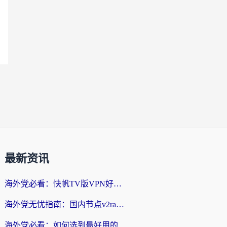
最新资讯
海外党必看：快帆TV版VPN好用吗？和快游VPN对比哪个回国效果更好？附实用避坑指南
海外党无忧指南：国内节点v2ray怎么选？一键回国VPN+多场景实测帮你避坑
海外党必看：如何选到最好用的回国加速器？从节点到售后的全维度指南