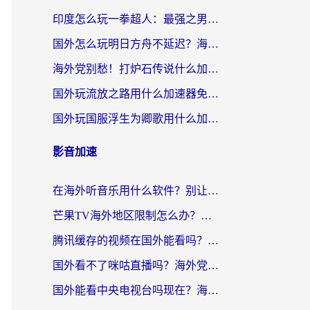
印度怎么玩一拳超人：最强之男？海外党国服游戏加速避坑指南
国外怎么玩明日方舟不延迟？海外玩家国服游戏加速终极指南（附DNF梦幻诛仙解决方案）
海外党别愁！打炉石传说什么加速器好用？3个实用技巧解决国服游戏卡顿
国外玩流放之路用什么加速器免费？海外党亲测有效的国服游戏加速指南
国外玩国服浮生为卿歌用什么加速器比较好？海外党亲测不踩坑指南
影音加速
在海外听音乐用什么软件？别让地域限制断了你的华语歌单
芒果TV海外地区限制怎么办？海外党追剧看片的实用加速器选择指南
腾讯缓存的视频在国外能看吗？海外党追剧看片的终极解决方案
国外看不了咪咕直播吗？海外党追剧看片的加速器选择指南
国外能看中央电视台吗现在？海外党追剧看央视的实用指南