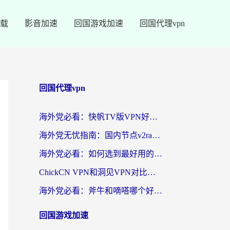
载
影音加速
回国游戏加速
回国代理vpn
回国代理vpn
海外党必看：快帆TV版VPN好用吗？和快游VPN对比哪个回国效果更好？附实用避坑指南
海外党无忧指南：国内节点v2ray怎么选？一键回国VPN+多场景实测帮你避坑
海外党必看：如何选到最好用的回国加速器？从节点到售后的全维度指南
ChickCN VPN和洞见VPN对比哪个回国效果更好？海外党亲测3款加速器+避坑指南
海外党必看：斧牛和嘀嗒哪个好？3个维度教你选对回国加速器
回国游戏加速